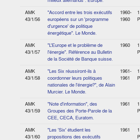
milieux allemands". Europe.
AMK
"Accord entre les trois exécutifs
1960-
1
43/1/56
européens sur un 'programme
1960
P
d'urgence' de politique
énergétique". Le Monde.
AMK
"L'Europe et le problème de
1960
1
43/1/57
l'énergie". Référence au Bulletin
P
de la Société de Banque suisse.
AMK
"Les Six réussiront-ils à
1961-
1
43/1/58
coordonner leurs politiques
1961
P
nationales de l'énergie?", de Alain
Murcier. Le Monde.
AMK
"Note d'information", des
1961
1
43/1/59
Groupes des Porte-Parole de la
P
CEE, CECA, Euratom.
AMK
"Les 'Six' étudient les
1961
1
43/1/60
propositions des exécutifs
P