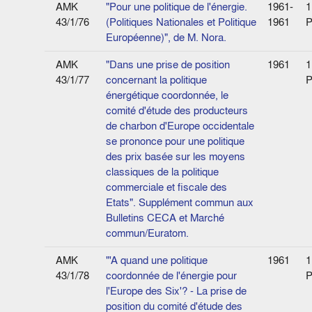
AMK
"Pour une politique de l'énergie.
1961-
1
43/1/76
(Politiques Nationales et Politique
1961
P
Européenne)", de M. Nora.
AMK
"Dans une prise de position
1961
1
43/1/77
concernant la politique
P
énergétique coordonnée, le
comité d'étude des producteurs
de charbon d'Europe occidentale
se prononce pour une politique
des prix basée sur les moyens
classiques de la politique
commerciale et fiscale des
Etats". Supplément commun aux
Bulletins CECA et Marché
commun/Euratom.
AMK
"'A quand une politique
1961
1
43/1/78
coordonnée de l'énergie pour
P
l'Europe des Six'? - La prise de
position du comité d'étude des