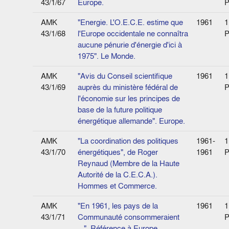
43/1/67
Europe.
P
AMK
"Energie. L'O.E.C.E. estime que
1961
1
43/1/68
l'Europe occidentale ne connaîtra
P
aucune pénurie d'énergie d'ici à
1975". Le Monde.
AMK
"Avis du Conseil scientifique
1961
1
43/1/69
auprès du ministère fédéral de
P
l'économie sur les principes de
base de la future politique
énergétique allemande". Europe.
AMK
"La coordination des politiques
1961-
1
43/1/70
énergétiques", de Roger
1961
P
Reynaud (Membre de la Haute
Autorité de la C.E.C.A.).
Hommes et Commerce.
AMK
"En 1961, les pays de la
1961
1
43/1/71
Communauté consommeraient
P
...". Référence à Europe.