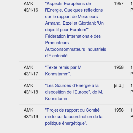
AMK
"Aspects Européens de
1957
1
43/1/16
l'Energie. Quelques réflexions
P
sur le rapport de Messieurs
Armand, Etzel et Giordani: 'Un
objectif pour Euratom'".
Fédération Internationale des
Producteurs
Autoconsommateurs Industriels
d'Electricité.
AMK
"Texte remis par M.
1958
1
43/1/17
Kohnstamm".
P
AMK
"Les Sources d'Energie à la
[s.d.]
1
43/1/18
disposition de l'Europe", de M.
P
Kohnstamm.
AMK
"Projet de rapport du Comité
1958
1
43/1/19
mixte sur la coordination de la
P
politique énergétique".