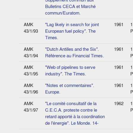
Bulletins CECA et Marché
commun/Euratom.
AMK
"Lag likely in search for joint
1961
1
43/1/93
European fuel policy". The
P
Times.
AMK
"Dutch Antilles and the Six".
1961
1
43/1/94
Référence au Financial Times.
P
AMK
"Web of pipelines to serve
1961
1
43/1/95
industry". The Times.
P
AMK
"Notes et commentaires".
1961
1
43/1/96
Europe.
P
AMK
"Le comité consultatif de la
1962
1
43/1/97
C.E.C.A. proteste contre le
P
retard apporté à la coordination
de l'énergie". Le Monde. 14-