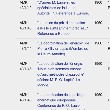
AMK
"D'après M. Lapie et les
1960
1
43/1/42
spécialistes de la Haute
P
Autorité...". Référence à Europe.
AMK
"La notion du prix d'orientation
1960
1
43/1/43
est-elle suffisamment précise...".
P
Référence à Europe.
AMK
"La coordination de l'énergie", de
1960
1
43/1/44
Pierre-Olivier Lapie (Membre de
P
la Haute Autorité).
AMK
"La coordination de l'énergie.
1960
1
43/1/45
'Nous n'en sommes encore
P
qu'aux méthodes d'approche'
déclare M. P.-O. Lapie". Le
Monde.
AMK
"La coordination de la politique
1960
1
43/1/46
énergétique européenne".
P
Conférence de P.-O. Lapie...