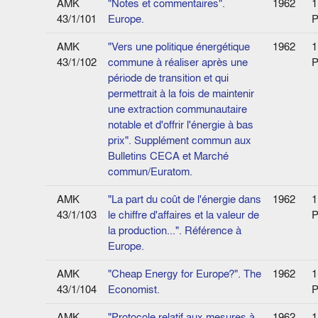
AMK
"Notes et commentaires".
1962
1
43/1/101
Europe.
P
AMK
"Vers une politique énergétique
1962
1
43/1/102
commune à réaliser après une
P
période de transition et qui
permettrait à la fois de maintenir
une extraction communautaire
notable et d'offrir l'énergie à bas
prix". Supplément commun aux
Bulletins CECA et Marché
commun/Euratom.
AMK
"La part du coût de l'énergie dans
1962
1
43/1/103
le chiffre d'affaires et la valeur de
P
la production...". Référence à
Europe.
AMK
"Cheap Energy for Europe?". The
1962
1
43/1/104
Economist.
P
AMK
"Protocole relatif aux mesures à
1962
1