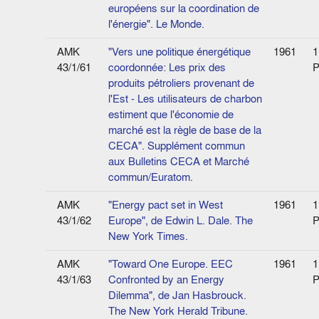
européens sur la coordination de
l'énergie". Le Monde.
AMK
"Vers une politique énergétique
1961
1
43/1/61
coordonnée: Les prix des
P
produits pétroliers provenant de
l'Est - Les utilisateurs de charbon
estiment que l'économie de
marché est la règle de base de la
CECA". Supplément commun
aux Bulletins CECA et Marché
commun/Euratom.
AMK
"Energy pact set in West
1961
1
43/1/62
Europe", de Edwin L. Dale. The
P
New York Times.
AMK
"Toward One Europe. EEC
1961
1
43/1/63
Confronted by an Energy
P
Dilemma", de Jan Hasbrouck.
The New York Herald Tribune.