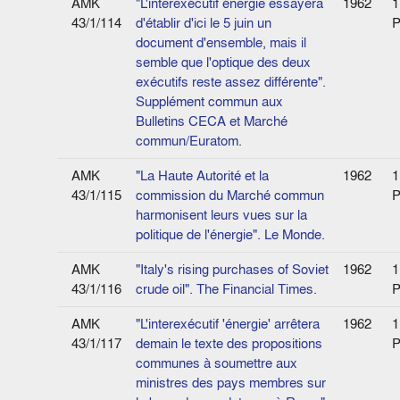
AMK
"L'interexécutif énergie essayera
1962
1
43/1/114
d'établir d'ici le 5 juin un
P
document d'ensemble, mais il
semble que l'optique des deux
exécutifs reste assez différente".
Supplément commun aux
Bulletins CECA et Marché
commun/Euratom.
AMK
"La Haute Autorité et la
1962
1
43/1/115
commission du Marché commun
P
harmonisent leurs vues sur la
politique de l'énergie". Le Monde.
AMK
"Italy's rising purchases of Soviet
1962
1
43/1/116
crude oil". The Financial Times.
P
AMK
"L'interexécutif 'énergie' arrêtera
1962
1
43/1/117
demain le texte des propositions
P
communes à soumettre aux
ministres des pays membres sur