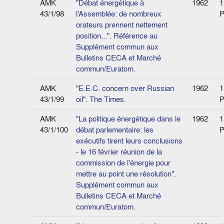
AMK
"Débat énergétique à
1962
1
43/1/98
l'Assemblée: de nombreux
P
orateurs prennent nettement
position...". Référence au
Supplément commun aux
Bulletins CECA et Marché
commun/Euratom.
AMK
"E.E.C. concern over Russian
1962
1
43/1/99
oil". The Times.
P
AMK
"La politique énergétique dans le
1962
1
43/1/100
débat parlementaire: les
P
exécutifs tirent leurs conclusions
- le 16 février réunion de la
commission de l'énergie pour
mettre au point une résolution".
Supplément commun aux
Bulletins CECA et Marché
commun/Euratom.