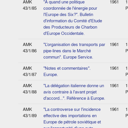
AMK
"A quand une politique
1961
1
43/1/85
coordonnée de l'énergie pour
P
l'Europe des Six?". Bulletin
d'information du Comité d'Etude
des Producteurs de Charbon
d'Europe Occidentale.
AMK
"L'organisation des transports par
1961
1
43/1/86
pipe-lines dans le Marché
P
commun". Europe Service.
AMK
"Notes et commentaires".
1961
1
43/1/87
Europe.
P
AMK
"La délégation italienne donne un
1961
1
43/1/88
avis contraire à l'avant projet
P
d'accord...". Référence à Europe.
AMK
"La controverse sur l'incidence
1961
1
43/1/89
effective des importations en
P
Europe de pétrole soviétique et