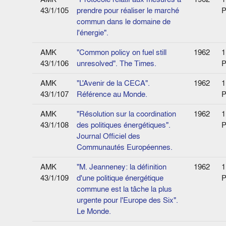
43/1/105
prendre pour réaliser le marché
P
commun dans le domaine de
l'énergie".
AMK
"Common policy on fuel still
1962
1
43/1/106
unresolved". The Times.
P
AMK
"L'Avenir de la CECA".
1962
1
43/1/107
Référence au Monde.
P
AMK
"Résolution sur la coordination
1962
1
43/1/108
des politiques énergétiques".
P
Journal Officiel des
Communautés Européennes.
AMK
"M. Jeanneney: la définition
1962
1
43/1/109
d'une politique énergétique
P
commune est la tâche la plus
urgente pour l'Europe des Six".
Le Monde.