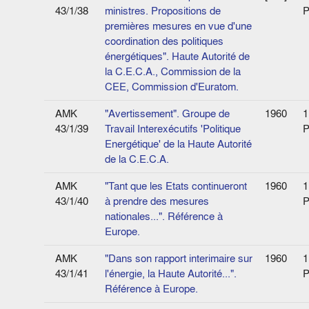
43/1/38
ministres. Propositions de
P
premières mesures en vue d'une
coordination des politiques
énergétiques". Haute Autorité de
la C.E.C.A., Commission de la
CEE, Commission d'Euratom.
AMK
"Avertissement". Groupe de
1960
1
43/1/39
Travail Interexécutifs 'Politique
P
Energétique' de la Haute Autorité
de la C.E.C.A.
AMK
"Tant que les Etats continueront
1960
1
43/1/40
à prendre des mesures
P
nationales...". Référence à
Europe.
AMK
"Dans son rapport interimaire sur
1960
1
43/1/41
l'énergie, la Haute Autorité...".
P
Référence à Europe.