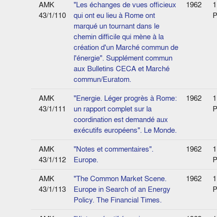
AMK
"Les échanges de vues officieux
1962
1
43/1/110
qui ont eu lieu à Rome ont
P
marqué un tournant dans le
chemin difficile qui mène à la
création d'un Marché commun de
l'énergie". Supplément commun
aux Bulletins CECA et Marché
commun/Euratom.
AMK
"Energie. Léger progrès à Rome:
1962
1
43/1/111
un rapport complet sur la
P
coordination est demandé aux
exécutifs européens". Le Monde.
AMK
"Notes et commentaires".
1962
1
43/1/112
Europe.
P
AMK
"The Common Market Scene.
1962
1
43/1/113
Europe in Search of an Energy
P
Policy. The Financial Times.