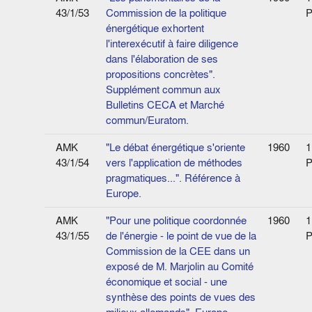
43/1/53
Commission de la politique
P
énergétique exhortent
l'interexécutif à faire diligence
dans l'élaboration de ses
propositions concrètes".
Supplément commun aux
Bulletins CECA et Marché
commun/Euratom.
AMK
"Le débat énergétique s'oriente
1960
1
43/1/54
vers l'application de méthodes
P
pragmatiques...". Référence à
Europe.
AMK
"Pour une politique coordonnée
1960
1
43/1/55
de l'énergie - le point de vue de la
P
Commission de la CEE dans un
exposé de M. Marjolin au Comité
économique et social - une
synthèse des points de vues des