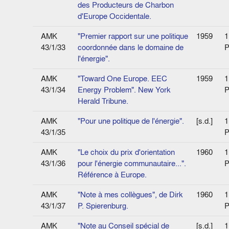
des Producteurs de Charbon
d'Europe Occidentale.
AMK
"Premier rapport sur une politique
1959
1
43/1/33
coordonnée dans le domaine de
P
l'énergie".
AMK
"Toward One Europe. EEC
1959
1
43/1/34
Energy Problem". New York
P
Herald Tribune.
AMK
"Pour une politique de l'énergie".
[s.d.]
1
43/1/35
P
AMK
"Le choix du prix d'orientation
1960
1
43/1/36
pour l'énergie communautaire...".
P
Référence à Europe.
AMK
"Note à mes collègues", de Dirk
1960
1
43/1/37
P. Spierenburg.
P
AMK
"Note au Conseil spécial de
[s.d.]
1