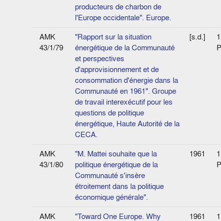
producteurs de charbon de
l'Europe occidentale". Europe.
AMK
"Rapport sur la situation
[s.d.]
1
43/1/79
énergétique de la Communauté
P
et perspectives
d'approvisionnement et de
consommation d'énergie dans la
Communauté en 1961". Groupe
de travail interexécutif pour les
questions de politique
énergétique, Haute Autorité de la
CECA.
AMK
"M. Mattei souhaite que la
1961
1
43/1/80
politique énergétique de la
P
Communauté s'insère
étroitement dans la politique
économique générale".
AMK
"Toward One Europe. Why
1961
1