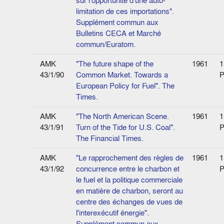
sur l'opportunité d'une auto-
limitation de ces importations".
Supplément commun aux
Bulletins CECA et Marché
commun/Euratom.
AMK
"The future shape of the
1961
1
43/1/90
Common Market. Towards a
P
European Policy for Fuel". The
Times.
AMK
"The North American Scene.
1961
1
43/1/91
Turn of the Tide for U.S. Coal".
P
The Financial Times.
AMK
"Le rapprochement des règles de
1961
1
43/1/92
concurrence entre le charbon et
P
le fuel et la politique commerciale
en matière de charbon, seront au
centre des échanges de vues de
l'interexécutif énergie".
Supplément commun aux