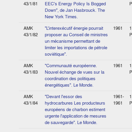
43/1/81
EEC's Energy Policy Is Bogged
P
Down", de Jan Hasbrouck. The
New York Times.
AMK
"L'interexécutif énergie pourrait
1961
1
43/1/82
proposer au Conseil de ministres
P
un mécanisme permettant de
limiter les importations de pétrole
soviétique".
AMK
"Communauté européenne.
1961
1
43/1/83
Nouvel échange de vues sur la
P
coordination des politiques
énergétiques". Le Monde.
AMK
"Devant l'essor des
1961-
1
43/1/84
hydrocarbures Les producteurs
1961
P
européens de charbon estiment
urgente l'application de mesures
de sauvegarde". Le Monde.