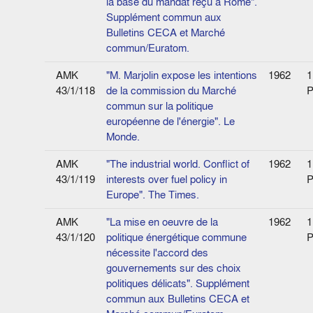
la base du mandat reçu à Rome".
Supplément commun aux
Bulletins CECA et Marché
commun/Euratom.
AMK
"M. Marjolin expose les intentions
1962
1
43/1/118
de la commission du Marché
P
commun sur la politique
européenne de l'énergie". Le
Monde.
AMK
"The industrial world. Conflict of
1962
1
43/1/119
interests over fuel policy in
P
Europe". The Times.
AMK
"La mise en oeuvre de la
1962
1
43/1/120
politique énergétique commune
P
nécessite l'accord des
gouvernements sur des choix
politiques délicats". Supplément
commun aux Bulletins CECA et