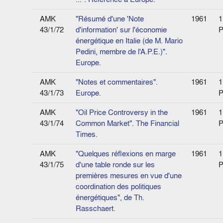
AMK
"Résumé d'une 'Note
1961
1
43/1/72
d'information' sur l'économie
P
énergétique en Italie (de M. Mario
Pedini, membre de l'A.P.E.)".
Europe.
AMK
"Notes et commentaires".
1961
1
43/1/73
Europe.
P
AMK
"Oil Price Controversy in the
1961
1
43/1/74
Common Market". The Financial
P
Times.
AMK
"Quelques réflexions en marge
1961
1
43/1/75
d'une table ronde sur les
P
premières mesures en vue d'une
coordination des politiques
énergétiques", de Th.
Rasschaert.