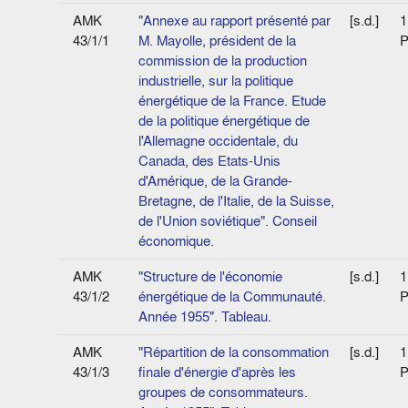
AMK
"Annexe au rapport présenté par
[s.d.]
1
43/1/1
M. Mayolle, président de la
P
commission de la production
industrielle, sur la politique
énergétique de la France. Etude
de la politique énergétique de
l'Allemagne occidentale, du
Canada, des Etats-Unis
d'Amérique, de la Grande-
Bretagne, de l'Italie, de la Suisse,
de l'Union soviétique". Conseil
économique.
AMK
"Structure de l'économie
[s.d.]
1
43/1/2
énergétique de la Communauté.
P
Année 1955". Tableau.
AMK
"Répartition de la consommation
[s.d.]
1
43/1/3
finale d'énergie d'après les
P
groupes de consommateurs.