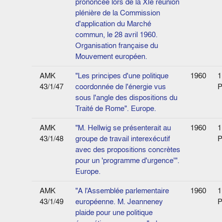
prononcée lors de la XIe réunion
plénière de la Commission
d'application du Marché
commun, le 28 avril 1960.
Organisation française du
Mouvement européen.
AMK
"Les principes d'une politique
1960
1
43/1/47
coordonnée de l'énergie vus
P
sous l'angle des dispositions du
Traité de Rome". Europe.
AMK
"M. Hellwig se présenterait au
1960
1
43/1/48
groupe de travail interexécutif
P
avec des propositions concrètes
pour un 'programme d'urgence'".
Europe.
AMK
"A l'Assemblée parlementaire
1960
1
43/1/49
européenne. M. Jeanneney
P
plaide pour une politique