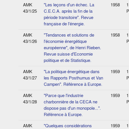
AMK
"Les leçons d'un échec. La
1958
1
43/1/25
C.E.C.A. après la fin de la
P
période transitoire". Revue
française de l'énergie.
AMK
"Tendances et solutions de
1958
1
43/1/26
l'économie énergétique
P
européenne", de Henri Rieben.
Revue suisse d'Economie
politique et de Statistique.
AMK
"La politique énergétique dans
1959
1
43/1/27
les Rapports Posthumus et Van
P
Campen". Référence à Europe.
AMK
"Parce que l'industrie
1959
1
43/1/28
charbonnière de la CECA ne
P
dispose pas d'un monopole...".
Référence à Europe.
AMK
"Quelques considérations
1959
1