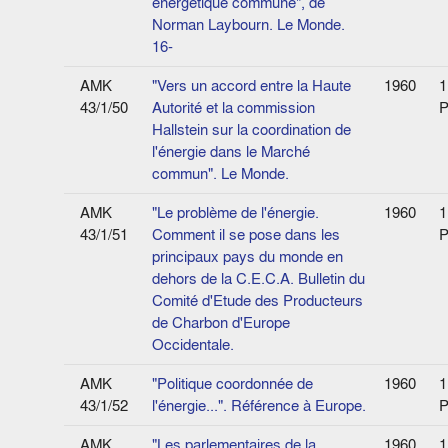
énergétique commune", de
Norman Laybourn. Le Monde.
16-
AMK
"Vers un accord entre la Haute
1960
1
43/1/50
Autorité et la commission
P
Hallstein sur la coordination de
l'énergie dans le Marché
commun". Le Monde.
AMK
"Le problème de l'énergie.
1960
1
43/1/51
Comment il se pose dans les
P
principaux pays du monde en
dehors de la C.E.C.A. Bulletin du
Comité d'Etude des Producteurs
de Charbon d'Europe
Occidentale.
AMK
"Politique coordonnée de
1960
1
43/1/52
l'énergie...". Référence à Europe.
P
AMK
"Les parlementaires de la
1960
1