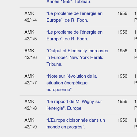
Année 1955". Tableau.
AMK
“Le problème de l’énergie en
1956
1
43/1/4
Europe”, de R. Foch.
P
AMK
“Le problème de l’énergie en
1956
1
43/1/5
Europe”, de R. Foch.
P
AMK
"Output of Electricity Increases
1956
1
43/1/6
in Europe". New York Herald
P
Tribune.
AMK
“Note sur l’évolution de la
1956
1
43/1/7
situation énergétique
P
européenne”.
AMK
"Le rapport de M. Wigny sur
1956
1
43/1/8
l'énergie". Europe.
P
AMK
“L’Europe cloisonnée dans un
1956
1
43/1/9
monde en progrès”.
P