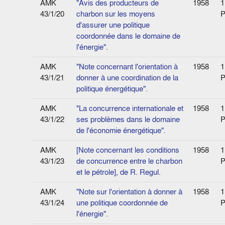
AMK
"Avis des producteurs de
1958
1
43/1/20
charbon sur les moyens
P
d'assurer une politique
coordonnée dans le domaine de
l'énergie".
AMK
"Note concernant l'orientation à
1958
1
43/1/21
donner à une coordination de la
P
politique énergétique".
AMK
"La concurrence internationale et
1958
1
43/1/22
ses problèmes dans le domaine
P
de l'économie énergétique".
AMK
[Note concernant les conditions
1958
1
43/1/23
de concurrence entre le charbon
P
et le pétrole], de R. Regul.
AMK
"Note sur l'orientation à donner à
1958
1
43/1/24
une politique coordonnée de
P
l'énergie".