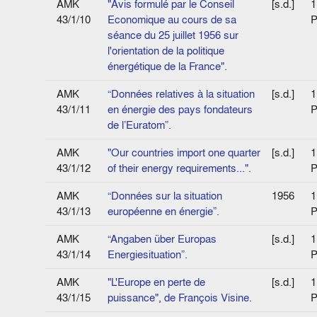
AMK
"Avis formulé par le Conseil
[s.d.]
1
43/1/10
Economique au cours de sa
P
séance du 25 juillet 1956 sur
l'orientation de la politique
énergétique de la France".
AMK
“Données relatives à la situation
[s.d.]
1
43/1/11
en énergie des pays fondateurs
P
de l’Euratom”.
AMK
"Our countries import one quarter
[s.d.]
1
43/1/12
of their energy requirements...".
P
AMK
“Données sur la situation
1956
1
43/1/13
européenne en énergie”.
P
AMK
“Angaben über Europas
[s.d.]
1
43/1/14
Energiesituation”.
P
AMK
"L'Europe en perte de
[s.d.]
1
43/1/15
puissance", de François Visine.
P