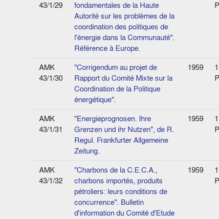
43/1/29
fondamentales de la Haute
P
Autorité sur les problèmes de la
coordination des politiques de
l'énergie dans la Communauté".
Référence à Europe.
AMK
"Corrigendum au projet de
1959
1
43/1/30
Rapport du Comité Mixte sur la
P
Coordination de la Politique
énergétique".
AMK
"Energieprognosen. Ihre
1959
1
43/1/31
Grenzen und ihr Nutzen", de R.
P
Regul. Frankfurter Allgemeine
Zeitung.
AMK
"Charbons de la C.E.C.A.,
1959
1
43/1/32
charbons importés, produits
P
pétroliers: leurs conditions de
concurrence". Bulletin
d'information du Comité d'Etude