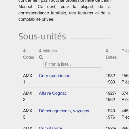
concernent pas l'activité professionnelle de Jean
Monnet. Ce sont, pour la plupart, de la
correspondance familiale, des factures et de la
comptabilité privée.
Sous-unités
Intitulés
Piè
Cotes
Dates
AMX
Correspondance
1932-
156
1
1980
Piè
AMX
Affaire Cognac
1927-
674
2
1962
Piè
AMX
Déménagements, voyages
1940-
445
3
1976
Piè
AMX
Comptabilité
1926-
298