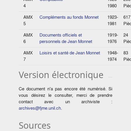
4
1980
Piè
AMX
Compléments au fonds Monnet
1923-
617
5
1981
Piè
AMX
Documents officiels et
1919-
24
6
personnels de Jean Monnet
1976
Piè
AMX
Loisirs et santé de Jean Monnet
1948-
83
7
1974
Piè
Version électronique
Ce document n'a pas encore été numérisé. Si
vous désirez le consulter, merci de prendre
contact avec un archiviste :
archives@fjme.unil.ch
.
Sources