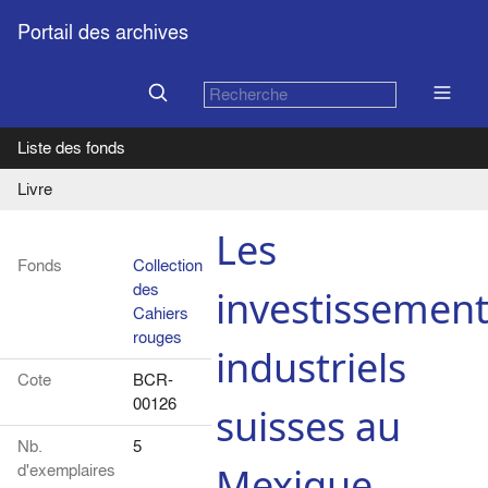
Portail des archives
Liste des fonds
Livre
Les
Fonds
Collection
des
investissemen
Cahiers
rouges
industriels
Cote
BCR-
00126
suisses au
Nb.
5
d'exemplaires
Mexique