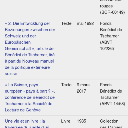
rouges
(BCR-00149)
« 2. Die Entwicklung der
Texte
mai 1992
Fonds
Beziehungen zwischen der
Bénédict de
Schweiz und der
Tscharner
Europäischen
(ABVT
Gemeinschaft », article de
10/226)
Bénédict de Tscharner, tiré
à part du Nouveau manuel
de la politique extérieure
suisse
« La Suisse, pays
Texte
9 mars
Fonds
européen - pays à part ? »,
2017
Bénédict de
conférence de Bénédict de
Tscharner
Tscharner à la Société de
(ABVT 14/58)
Lecture de Genève
Une vie et un livre : la
Livre
1985
Collection
traversée du siècle d'un
des Cahiers