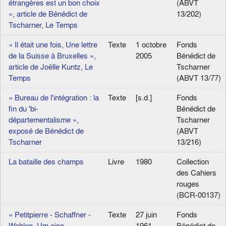
étrangères est un bon choix
(ABVT
», article de Bénédict de
13/202)
Tscharner, Le Temps
« Il était une fois, Une lettre
Texte
1 octobre
Fonds
de la Suisse à Bruxelles »,
2005
Bénédict de
article de Joëlle Kuntz, Le
Tscharner
Temps
(ABVT 13/77)
« Bureau de l'intégration : la
Texte
[s.d.]
Fonds
fin du 'bi-
Bénédict de
départementalisme »,
Tscharner
exposé de Bénédict de
(ABVT
Tscharner
13/216)
La bataille des champs
Livre
1980
Collection
des Cahiers
rouges
(BCR-00137)
« Petitpierre - Schaffner -
Texte
27 juin
Fonds
Wahlen. Um eine
1961
Bénédict de