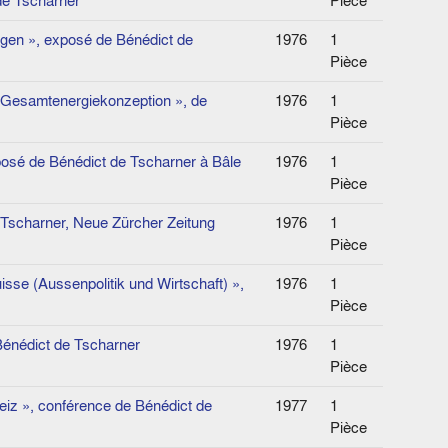
de Tscharner
Pièce
ragen », exposé de Bénédict de
1976
1
Pièce
e Gesamtenergiekonzeption », de
1976
1
Pièce
posé de Bénédict de Tscharner à Bâle
1976
1
Pièce
e Tscharner, Neue Zürcher Zeitung
1976
1
Pièce
uisse (Aussenpolitik und Wirtschaft) »,
1976
1
Pièce
Bénédict de Tscharner
1976
1
Pièce
weiz », conférence de Bénédict de
1977
1
Pièce