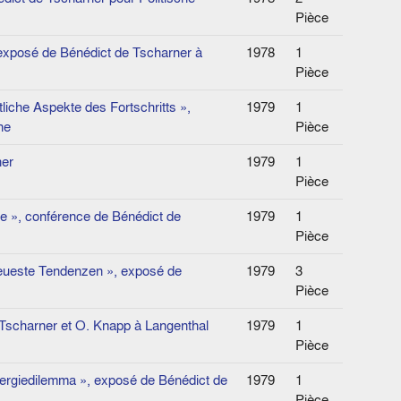
Pièce
 exposé de Bénédict de Tscharner à
1978
1
Pièce
liche Aspekte des Fortschritts »,
1979
1
ne
Pièce
ner
1979
1
Pièce
ie », conférence de Bénédict de
1979
1
Pièce
neueste Tendenzen », exposé de
1979
3
Pièce
 Tscharner et O. Knapp à Langenthal
1979
1
Pièce
nergiedilemma », exposé de Bénédict de
1979
1
Pièce