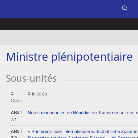
Ministre plénipotentiaire
Sous-unités
Intitulés
Cotes
ABVT
Notes manuscrites de Bénédict de Tscharner sur ses re
7/1
ABVT
« Konferenz über internationale wirtschaftliche Zusamm