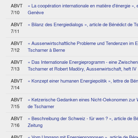
ABVT
« La coopération internationale en matière d'énergie »
7/10
Genève
ABVT
« Bilanz des Energiedialogs », article de Bénédict de 
7/11
ABVT
« Aussenwirtschaftliche Probleme und Tendenzen im E
7/12
Tscharner à Berne
ABVT
« Das Internationale Energieprogramm - eine Zwischenbi
7/13
Tscharner et Robert Madöry, Aussenwirtschaft, heft IV
ABVT
« Konzept einer humanen Energiepolitik », lettre de Bé
7/14
ABVT
« Ketzerische Gedanken eines Nicht-Oekonomen zur We
7/15
de Tscharner
ABVT
« Beschreibung der Schweiz - für wen ? », article de 
7/16
Zeitung
ABVT
« Vom Umgang mit Energieprognosen », article de Béné