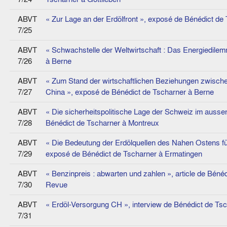
ABVT
« Zur Lage an der Erdölfront », exposé de Bénédict de
7/25
ABVT
« Schwachstelle der Weltwirtschaft : Das Energiedile
7/26
à Berne
ABVT
« Zum Stand der wirtschaftlichen Beziehungen zwische
7/27
China », exposé de Bénédict de Tscharner à Berne
ABVT
« Die sicherheitspolitische Lage der Schweiz im ausse
7/28
Bénédict de Tscharner à Montreux
ABVT
« Die Bedeutung der Erdölquellen des Nahen Ostens für
7/29
exposé de Bénédict de Tscharner à Ermatingen
ABVT
« Benzinpreis : abwarten und zahlen », article de Bén
7/30
Revue
ABVT
« Erdöl-Versorgung CH », interview de Bénédict de Tsc
7/31