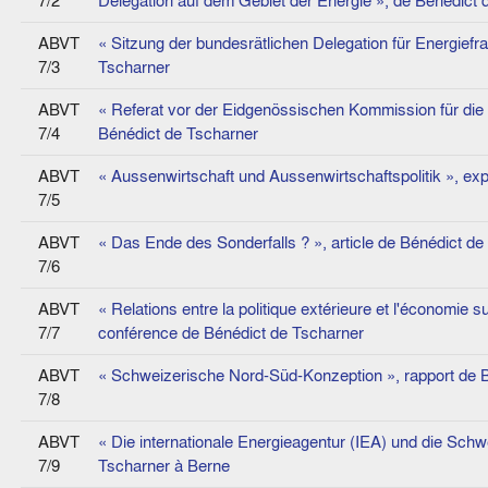
7/2
Delegation auf dem Gebiet der Energie », de Bénédict 
ABVT
« Sitzung der bundesrätlichen Delegation für Energief
7/3
Tscharner
ABVT
« Referat vor der Eidgenössischen Kommission für di
7/4
Bénédict de Tscharner
ABVT
« Aussenwirtschaft und Aussenwirtschaftspolitik », ex
7/5
ABVT
« Das Ende des Sonderfalls ? », article de Bénédict d
7/6
ABVT
« Relations entre la politique extérieure et l'économie s
7/7
conférence de Bénédict de Tscharner
ABVT
« Schweizerische Nord-Süd-Konzeption », rapport de 
7/8
ABVT
« Die internationale Energieagentur (IEA) und die Sch
7/9
Tscharner à Berne