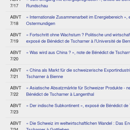
7/17
Rundschau
ABVT
« Internationale Zusammenarbeit im Energiebereich »,
7/18
Ostermundigen
ABVT
« Fortschritt ohne Wachstum ? Politische und wirtschaft
7/19
exposé de Bénédict de Tscharner à l'Université de Ber
ABVT
« Was wird aus China ? », note de Bénédict de Tschar
7/20
ABVT
« China als Markt für die schweizerische Exportindustr
7/21
Tscharner à Bienne
ABVT
« Asiatische Absatzmärkte für Schweizer Produkte - 
7/22
Bénédict de Tscharner à Langenthal
ABVT
« Der indische Subkontinent », exposé de Bénédict de
7/23
ABVT
« Die Schweiz im weltwirtschaftlichen Wandel : Das E
7/24
Tscharner à Gottlieben