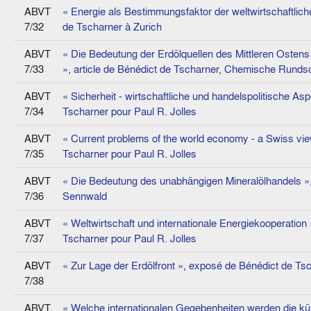
ABVT
« Energie als Bestimmungsfaktor der weltwirtschaftlic
7/32
de Tscharner à Zurich
ABVT
« Die Bedeutung der Erdölquellen des Mittleren Ostens 
7/33
», article de Bénédict de Tscharner, Chemische Rund
ABVT
« Sicherheit - wirtschaftliche und handelspolitische As
7/34
Tscharner pour Paul R. Jolles
ABVT
« Current problems of the world economy - a Swiss vie
7/35
Tscharner pour Paul R. Jolles
ABVT
« Die Bedeutung des unabhängigen Mineralölhandels »
7/36
Sennwald
ABVT
« Weltwirtschaft und internationale Energiekooperation 
7/37
Tscharner pour Paul R. Jolles
ABVT
« Zur Lage der Erdölfront », exposé de Bénédict de Ts
7/38
ABVT
« Welche internationalen Gegebenheiten werden die kün