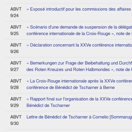
ABVT
« Exposé introductif pour les commissions des affaire
9/24
ABVT
« Scénario d'une demande de suspension de la délégati
9/25
conférence internationale de la Croix-Rouge », note de
ABVT
« Déclaration concernant la XXVe conférence internati
9/26
ABVT
« Bemerkungen zur Frage der Beibehaltung und Durchfü
9/27
des Roten Kreuzes und Roten Halbmondes », note de
ABVT
« La Croix-Rouge internationale après la XXVe conféren
9/28
conférence de Bénédict de Tscharner à Berne
ABVT
« Rapport final sur l'organisation de la XXVe conférenc
9/29
Bénédict de Tscharner
ABVT
Lettre de Bénédict de Tscharner à Cornelio [Sommarug
9/30