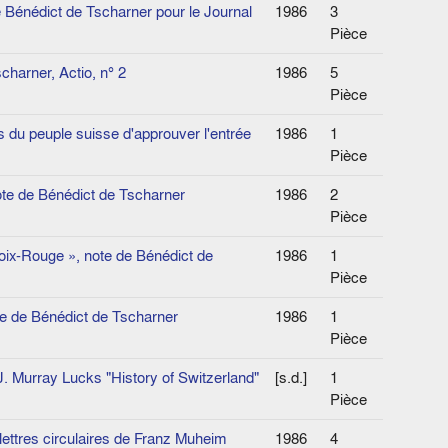
de Bénédict de Tscharner pour le Journal
1986
3
Pièce
charner, Actio, n° 2
1986
5
Pièce
us du peuple suisse d'approuver l'entrée
1986
1
Pièce
ote de Bénédict de Tscharner
1986
2
Pièce
roix-Rouge », note de Bénédict de
1986
1
Pièce
te de Bénédict de Tscharner
1986
1
Pièce
. Murray Lucks "History of Switzerland"
[s.d.]
1
Pièce
lettres circulaires de Franz Muheim
1986
4