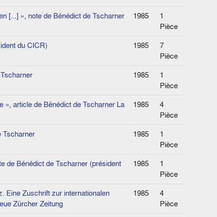
 [...] », note de Bénédict de Tscharner
1985
1
Pièce
sident du CICR)
1985
7
Pièce
e Tscharner
1985
1
Pièce
 », article de Bénédict de Tscharner La
1985
4
Pièce
e Tscharner
1985
1
Pièce
te de Bénédict de Tscharner (président
1985
1
Pièce
 Eine Zuschrift zur internationalen
1985
4
Neue Zürcher Zeitung
Pièce