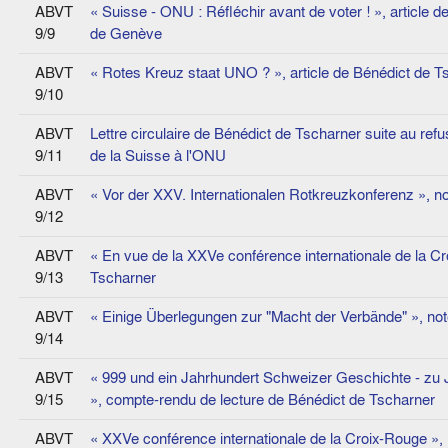
ABVT
« Suisse - ONU : Réfléchir avant de voter ! », article 
9/9
de Genève
ABVT
« Rotes Kreuz staat UNO ? », article de Bénédict de Ts
9/10
ABVT
Lettre circulaire de Bénédict de Tscharner suite au ref
9/11
de la Suisse à l'ONU
ABVT
« Vor der XXV. Internationalen Rotkreuzkonferenz », n
9/12
ABVT
« En vue de la XXVe conférence internationale de la C
9/13
Tscharner
ABVT
« Einige Überlegungen zur "Macht der Verbände" », no
9/14
ABVT
« 999 und ein Jahrhundert Schweizer Geschichte - zu J
9/15
», compte-rendu de lecture de Bénédict de Tscharner
ABVT
« XXVe conférence internationale de la Croix-Rouge », 