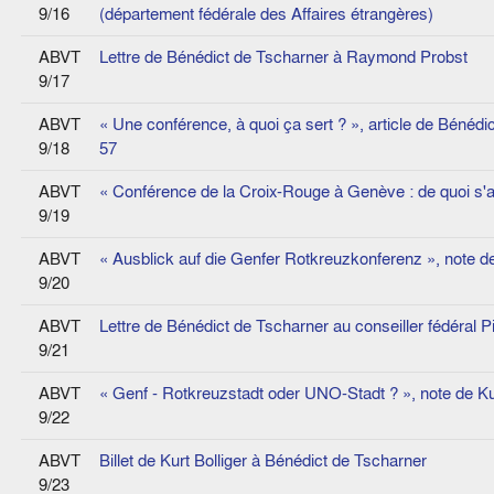
9/16
(département fédérale des Affaires étrangères)
ABVT
Lettre de Bénédict de Tscharner à Raymond Probst
9/17
ABVT
« Une conférence, à quoi ça sert ? », article de Bénédi
9/18
57
ABVT
« Conférence de la Croix-Rouge à Genève : de quoi s'ag
9/19
ABVT
« Ausblick auf die Genfer Rotkreuzkonferenz », note d
9/20
ABVT
Lettre de Bénédict de Tscharner au conseiller fédéral P
9/21
ABVT
« Genf - Rotkreuzstadt oder UNO-Stadt ? », note de Kur
9/22
ABVT
Billet de Kurt Bolliger à Bénédict de Tscharner
9/23