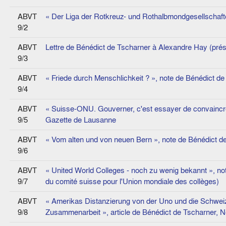
ABVT
« Der Liga der Rotkreuz- und Rothalbmondgesellschaften
9/2
ABVT
Lettre de Bénédict de Tscharner à Alexandre Hay (pré
9/3
ABVT
« Friede durch Menschlichkeit ? », note de Bénédict d
9/4
ABVT
« Suisse-ONU. Gouverner, c'est essayer de convaincre
9/5
Gazette de Lausanne
ABVT
« Vom alten und von neuen Bern », note de Bénédict d
9/6
ABVT
« United World Colleges - noch zu wenig bekannt », no
9/7
du comité suisse pour l'Union mondiale des collèges)
ABVT
« Amerikas Distanzierung von der Uno und die Schweiz.
9/8
Zusammenarbeit », article de Bénédict de Tscharner, 