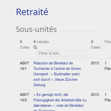
Retraité
Sous-unités
Intitulés
Piè
Cotes
Dates
ABVT
Réaction de Bénédict de
2013
1
14/1
Tscharner à l'article de Simon
Piè
Gemperli : « Burkhalter setzt
sich durch », Neue Zürcher
Zeitung
ABVT
« Es genügt nicht, die
2013
1
14/2
Freizügigkeit der Arbeitskräfte zu
Piè
dekretieren », note de Bénédict
de Tscharner