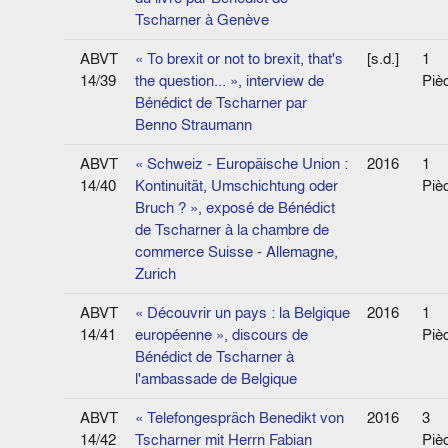
Tscharner à Genève
ABVT
« To brexit or not to brexit, that's
[s.d.]
1
14/39
the question... », interview de
Piè
Bénédict de Tscharner par
Benno Straumann
ABVT
« Schweiz - Europäische Union :
2016
1
14/40
Kontinuität, Umschichtung oder
Piè
Bruch ? », exposé de Bénédict
de Tscharner à la chambre de
commerce Suisse - Allemagne,
Zurich
ABVT
« Découvrir un pays : la Belgique
2016
1
14/41
européenne », discours de
Piè
Bénédict de Tscharner à
l'ambassade de Belgique
ABVT
« Telefongespräch Benedikt von
2016
3
14/42
Tscharner mit Herrn Fabian
Piè