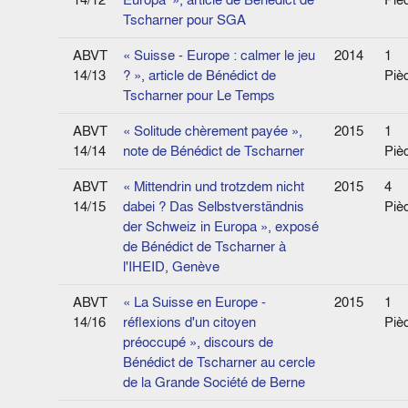
Tscharner pour SGA
ABVT
« Suisse - Europe : calmer le jeu
2014
1
14/13
? », article de Bénédict de
Piè
Tscharner pour Le Temps
ABVT
« Solitude chèrement payée »,
2015
1
14/14
note de Bénédict de Tscharner
Piè
ABVT
« Mittendrin und trotzdem nicht
2015
4
14/15
dabei ? Das Selbstverständnis
Piè
der Schweiz in Europa », exposé
de Bénédict de Tscharner à
l'IHEID, Genève
ABVT
« La Suisse en Europe -
2015
1
14/16
réflexions d'un citoyen
Piè
préoccupé », discours de
Bénédict de Tscharner au cercle
de la Grande Société de Berne