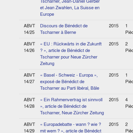
Tscharner, Jean-Daniel Gerber
et Jean Zwahlen, La Suisse en
Europe
ABVT
Discours de Bénédict de
2015
1
14/25
Tscharner à Berne
Piè
ABVT
« EU : Rückwärts in die Zukunft
2015
2
14/26
? », article de Bénédict de
Piè
Tscharner pour Neue Zürcher
Zeitung
ABVT
« Basel - Schweiz - Europa »,
2015
1
14/27
exposé de Bénédict de
Piè
Tscharner au Parti libéral, Bâle
ABVT
« Ein Rahmenvertrag ist sinnvoll
2015
4
14/28
», article de Bénédict de
Piè
Tscharner, Neue Zürcher Zeitung
ABVT
« Europadebatte - wann ? wie ?
2015
2
14/29
mit wem ? », article de Bénédict
Piè