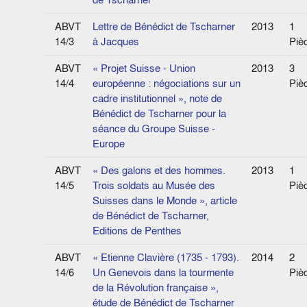
ABVT
Lettre de Bénédict de Tscharner
2013
1
14/3
à Jacques
Piè
ABVT
« Projet Suisse - Union
2013
3
14/4
européenne : négociations sur un
Piè
cadre institutionnel », note de
Bénédict de Tscharner pour la
séance du Groupe Suisse -
Europe
ABVT
« Des galons et des hommes.
2013
1
14/5
Trois soldats au Musée des
Piè
Suisses dans le Monde », article
de Bénédict de Tscharner,
Editions de Penthes
ABVT
« Etienne Clavière (1735 - 1793).
2014
2
14/6
Un Genevois dans la tourmente
Piè
de la Révolution française »,
étude de Bénédict de Tscharner