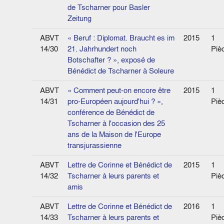
de Tscharner pour Basler
Zeitung
ABVT
« Beruf : Diplomat. Braucht es im
2015
1
14/30
21. Jahrhundert noch
Piè
Botschafter ? », exposé de
Bénédict de Tscharner à Soleure
ABVT
« Comment peut-on encore être
2015
1
14/31
pro-Européen aujourd'hui ? »,
Piè
conférence de Bénédict de
Tscharner à l'occasion des 25
ans de la Maison de l'Europe
transjurassienne
ABVT
Lettre de Corinne et Bénédict de
2015
1
14/32
Tscharner à leurs parents et
Piè
amis
ABVT
Lettre de Corinne et Bénédict de
2016
1
14/33
Tscharner à leurs parents et
Piè