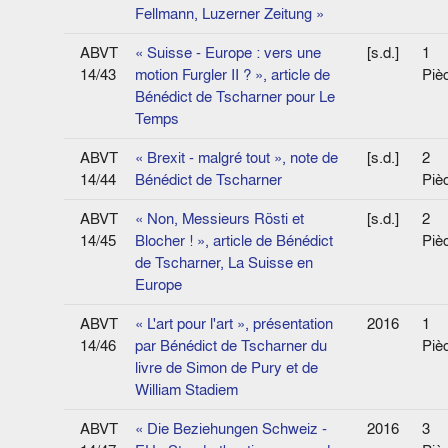
Fellmann, Luzerner Zeitung »
ABVT
« Suisse - Europe : vers une
[s.d.]
1
14/43
motion Furgler II ? », article de
Piè
Bénédict de Tscharner pour Le
Temps
ABVT
« Brexit - malgré tout », note de
[s.d.]
2
14/44
Bénédict de Tscharner
Piè
ABVT
« Non, Messieurs Rösti et
[s.d.]
2
14/45
Blocher ! », article de Bénédict
Piè
de Tscharner, La Suisse en
Europe
ABVT
« L'art pour l'art », présentation
2016
1
14/46
par Bénédict de Tscharner du
Piè
livre de Simon de Pury et de
William Stadiem
ABVT
« Die Beziehungen Schweiz -
2016
3