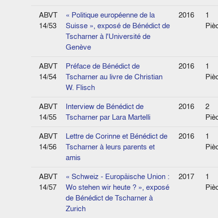
ABVT
« Politique européenne de la
2016
1
14/53
Suisse », exposé de Bénédict de
Piè
Tscharner à l'Université de
Genève
ABVT
Préface de Bénédict de
2016
1
14/54
Tscharner au livre de Christian
Piè
W. Flisch
ABVT
Interview de Bénédict de
2016
2
14/55
Tscharner par Lara Martelli
Piè
ABVT
Lettre de Corinne et Bénédict de
2016
1
14/56
Tscharner à leurs parents et
Piè
amis
ABVT
« Schweiz - Europäische Union :
2017
1
14/57
Wo stehen wir heute ? », exposé
Piè
de Bénédict de Tscharner à
Zurich