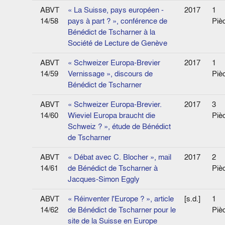
ABVT
« La Suisse, pays européen -
2017
1
14/58
pays à part ? », conférence de
Piè
Bénédict de Tscharner à la
Société de Lecture de Genève
ABVT
« Schweizer Europa-Brevier
2017
1
14/59
Vernissage », discours de
Piè
Bénédict de Tscharner
ABVT
« Schweizer Europa-Brevier.
2017
3
14/60
Wieviel Europa braucht die
Piè
Schweiz ? », étude de Bénédict
de Tscharner
ABVT
« Débat avec C. Blocher », mail
2017
2
14/61
de Bénédict de Tscharner à
Piè
Jacques-Simon Eggly
ABVT
« Réinventer l'Europe ? », article
[s.d.]
1
14/62
de Bénédict de Tscharner pour le
Piè
site de la Suisse en Europe