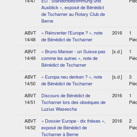
14/47
EU : Standortbestimmung und
Piè
Ausblick », exposé de Bénédict
de Tscharner au Rotary Club de
Berne
ABVT
« Réinventer l'Europe ? », note
2016
1
14/48
de Bénédict de Tscharner
Piè
ABVT
« Bruno Manser - un Suisse pas
[s.d.]
1
14/49
comme les autres », note de
Piè
Bénédict de Tscharner
ABVT
« Europa neu denken ? », note
[s.d.]
3
14/50
de Bénédict de Tscharner
Piè
ABVT
Discours de Bénédict de
2016
1
14/51
Tscharner lors des obsèques de
Piè
Luzius Wasescha
ABVT
« Dossier Europe - dix thèses »,
2016
2
14/52
exposé de Bénédict de
Piè
Tscharner à Berne