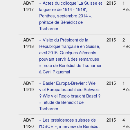
ABVT
« Actes du colloque 'La Suisse et
2015
1
14/17
la guerre de 1914 - 1918',
Piè
Penthes, septembre 2014 »,
préface de Bénédict de
Tscharner
ABVT
« Visite du Président de la
2015
2
14/18
République française en Suisse,
Piè
avril 2015. Quelques éléments
pouvant servir à des remarques
», note de Bénédict de Tscharner
à Cyril Piquemal
ABVT
« Basler Europa-Brevier : Wie
2015
1
14/19
viel Europa braucht die Schweiz
Piè
? Wie viel Regio braucht Basel ?
», étude de Bénédict de
Tscharner
ABVT
« Les présidences suisses de
2015
4
14/20
l'OSCE », interview de Bénédict
Piè