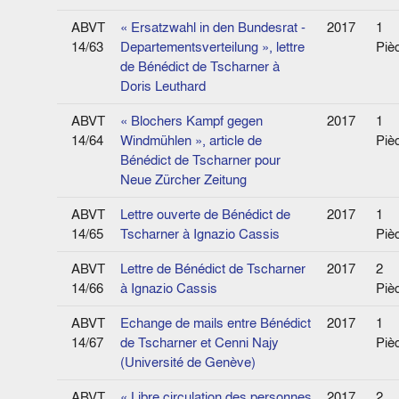
ABVT
« Ersatzwahl in den Bundesrat -
2017
1
14/63
Departementsverteilung », lettre
Piè
de Bénédict de Tscharner à
Doris Leuthard
ABVT
« Blochers Kampf gegen
2017
1
14/64
Windmühlen », article de
Piè
Bénédict de Tscharner pour
Neue Zürcher Zeitung
ABVT
Lettre ouverte de Bénédict de
2017
1
14/65
Tscharner à Ignazio Cassis
Piè
ABVT
Lettre de Bénédict de Tscharner
2017
2
14/66
à Ignazio Cassis
Piè
ABVT
Echange de mails entre Bénédict
2017
1
14/67
de Tscharner et Cenni Najy
Piè
(Université de Genève)
ABVT
« Libre circulation des personnes
2017
2