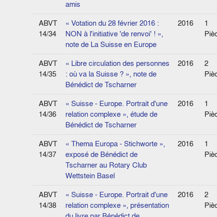
amis
ABVT
« Votation du 28 février 2016 :
2016
1
14/34
NON à l'initiative 'de renvoi' ! »,
Piè
note de La Suisse en Europe
ABVT
« Libre circulation des personnes
2016
2
14/35
: où va la Suisse ? », note de
Piè
Bénédict de Tscharner
ABVT
« Suisse - Europe. Portrait d'une
2016
1
14/36
relation complexe », étude de
Piè
Bénédict de Tscharner
ABVT
« Thema Europa - Stichworte »,
2016
1
14/37
exposé de Bénédict de
Piè
Tscharner au Rotary Club
Wettstein Basel
ABVT
« Suisse - Europe. Portrait d'une
2016
2
14/38
relation complexe », présentation
Piè
du livre par Bénédict de