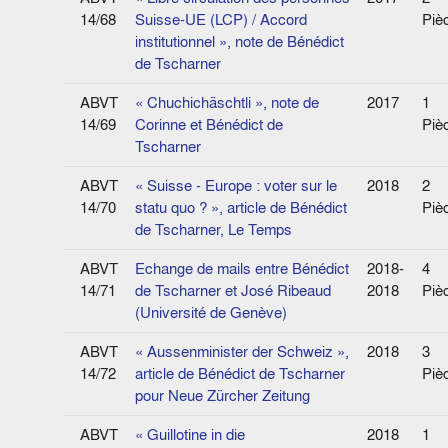
14/68
Suisse-UE (LCP) / Accord
Piè
institutionnel », note de Bénédict
de Tscharner
ABVT
« Chuchichäschtli », note de
2017
1
14/69
Corinne et Bénédict de
Piè
Tscharner
ABVT
« Suisse - Europe : voter sur le
2018
2
14/70
statu quo ? », article de Bénédict
Piè
de Tscharner, Le Temps
ABVT
Echange de mails entre Bénédict
2018-
4
14/71
de Tscharner et José Ribeaud
2018
Piè
(Université de Genève)
ABVT
« Aussenminister der Schweiz »,
2018
3
14/72
article de Bénédict de Tscharner
Piè
pour Neue Zürcher Zeitung
ABVT
« Guillotine in die
2018
1