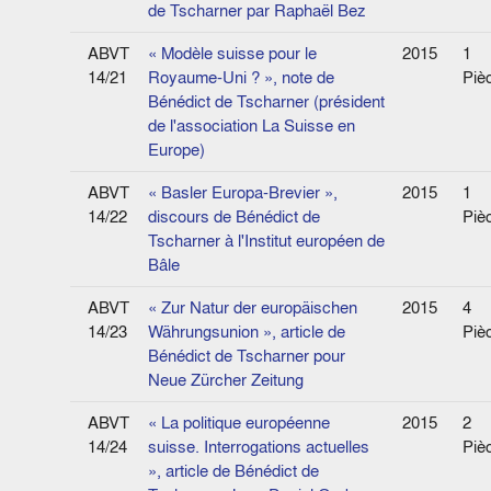
de Tscharner par Raphaël Bez
ABVT
« Modèle suisse pour le
2015
1
14/21
Royaume-Uni ? », note de
Piè
Bénédict de Tscharner (président
de l'association La Suisse en
Europe)
ABVT
« Basler Europa-Brevier »,
2015
1
14/22
discours de Bénédict de
Piè
Tscharner à l'Institut européen de
Bâle
ABVT
« Zur Natur der europäischen
2015
4
14/23
Währungsunion », article de
Piè
Bénédict de Tscharner pour
Neue Zürcher Zeitung
ABVT
« La politique européenne
2015
2
14/24
suisse. Interrogations actuelles
Piè
», article de Bénédict de