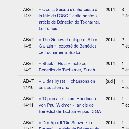
ABVT
« Que la Suisse s'enhardisse à
2014
3
14/7
la tête de l'OSCE cette année »,
Piè
article de Bénédict de Tscharner,
Le Temps
ABVT
« The Geneva heritage of Albert
2014
2
14/8
Gallatin », exposé de Bénédict
Piè
de Tscharner à Boston
ABVT
« Stucki - Hotz », note de
2014
1
14/9
Bénédict de Tscharner, Zurich
Piè
ABVT
« U das bysst », chansons en
[s.d.]
1
14/10
suisse allemand
Piè
ABVT
« 'Diplomatie' - zum Handbuch
2014
1
14/11
von Paul Widmer », article de
Piè
Bénédict de Tscharner pour SGA
ABVT
« Der Appell 'Die Schweiz in
2014
1
14/12
Europa' », article de Bénédict de
Piè