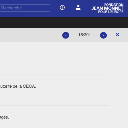
16/301
utorité de la CECA.
ages.