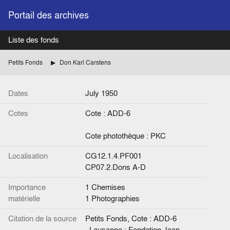
Portail des archives
Liste des fonds
Petits Fonds
Don Karl Carstens
Dates
July 1950
Cotes
Cote : ADD-6
Cote photothèque : PKC
Localisation
CG12.1.4.PF001
CP07.2.Dons A-D
Importance
1 Chemises
matérielle
1 Photographies
Citation de la source
Petits Fonds, Cote : ADD-6
. Lausanne : Fondation Jean