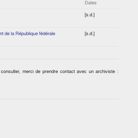
Dates
[s.d.]
nt de la République fédérale
[s.d.]
onsulter, merci de prendre contact avec un archiviste :