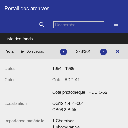
Portail des archives
Liste des fonds
273/301
Petits Fonds
Don Jacqueline Rollman
Dates
1954 - 1986
Cotes
Cote : ADD-41
Cote photothèque : PDD 0-52
Localisation
CG12.1.4.PF004
CP08.2.Prêts
Importance matérielle
1 Chemises
1 photographie