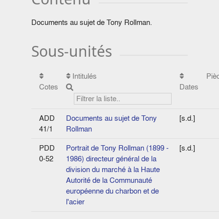
Documents au sujet de Tony Rollman.
Sous-unités
Intitulés
Piè
Cotes
Dates
ADD
Documents au sujet de Tony
[s.d.]
41/1
Rollman
PDD
Portrait de Tony Rollman (1899 -
[s.d.]
0-52
1986) directeur général de la
division du marché à la Haute
Autorité de la Communauté
européenne du charbon et de
l'acier