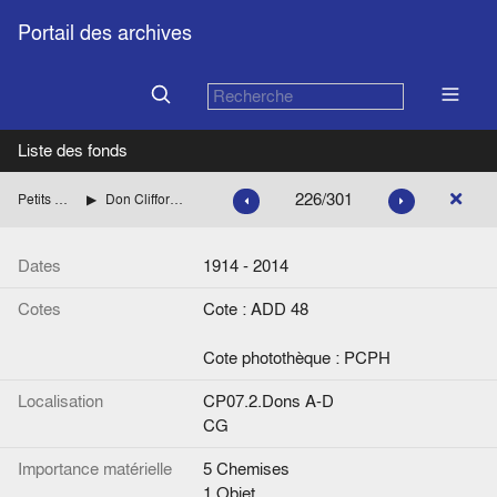
Portail des archives
Liste des fonds
226/301
Petits Fonds
Don Clifford P. Hackett
Dates
1914 - 2014
Cotes
Cote : ADD 48
Cote photothèque : PCPH
Localisation
CP07.2.Dons A-D
CG
Importance matérielle
5 Chemises
1 Objet