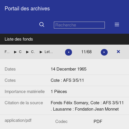
Portail des archives
Liste des fonds
11/68
Fonds Félix Somary
Correspondance de Félix Somary
Correspondance de Wolfgang F. Somary
Lettre de K. Duden (Wirtschaftshochschule Mannheim) à Manesse-Verlag Conzett und Huber
Dates
14 December 1965
Cotes
Cote : AFS 3/5/11
Importance matérielle
1 Pièces
Citation de la source
Fonds Félix Somary, Cote : AFS 3/5/11
. Lausanne : Fondation Jean Monnet
application/pdf
Codec
PDF