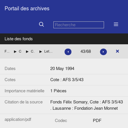
Portail des archives
Liste des fonds
43/68
Fonds Félix Somary
Correspondance de Félix Somary
Correspondance de Wolfgang F. Somary
Lettre de Otto de Habsbourg (Membre du Parlement européen) à W.F. Somary
Dates
20 May 1994
Cotes
Cote : AFS 3/5/43
Importance matérielle
1 Pièces
Citation de la source
Fonds Félix Somary, Cote : AFS 3/5/43
. Lausanne : Fondation Jean Monnet
application/pdf
Codec
PDF