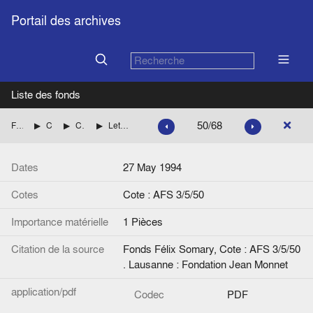
Portail des archives
Liste des fonds
50/68
Fonds Félix Somary
Correspondance de Félix Somary
Correspondance de Wolfgang F. Somary
Lettre de Axel Matthes (Matthes und Seitz Verlag GmbH) à W.F. Somary
Dates
27 May 1994
Cotes
Cote : AFS 3/5/50
Importance matérielle
1 Pièces
Citation de la source
Fonds Félix Somary, Cote : AFS 3/5/50
. Lausanne : Fondation Jean Monnet
application/pdf
Codec
PDF