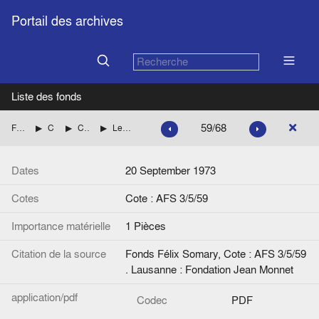
Portail des archives
Liste des fonds
59/68
Fonds Félix Somary
Correspondance de Félix Somary
Correspondance de Wolfgang F. Somary
Lettre de la Schweizerischer Bankverein à W.F. Somary
Dates
20 September 1973
Cotes
Cote : AFS 3/5/59
Importance matérielle
1 Pièces
Citation de la source
Fonds Félix Somary, Cote : AFS 3/5/59
. Lausanne : Fondation Jean Monnet
application/pdf
Codec
PDF