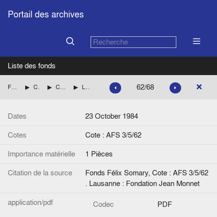
Portail des archives
Liste des fonds
62/68
Fonds Félix Somary
Correspondance de Félix Somary
Correspondance de Wolfgang F. Somary
Lettre de G.C. Treutlein à W.F. Somary
Dates
23 October 1984
Cotes
Cote : AFS 3/5/62
Importance matérielle
1 Pièces
Citation de la source
Fonds Félix Somary, Cote : AFS 3/5/62
. Lausanne : Fondation Jean Monnet
application/pdf
Codec
PDF