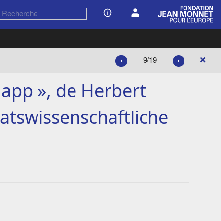
9/19
napp », de Herbert
atswissenschaftliche