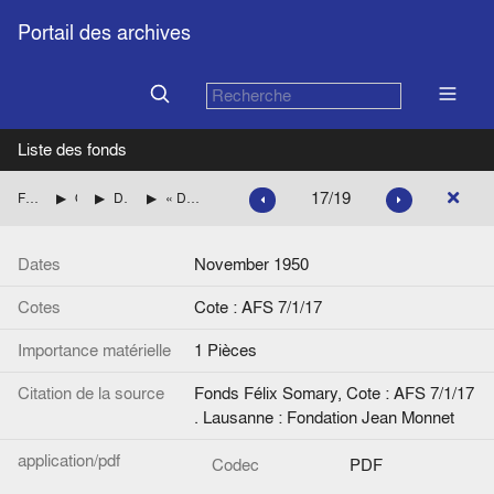
Portail des archives
Liste des fonds
17/19
Fonds Félix Somary
Questions économiques
Doctrines économiques, 1866-1952
« Dollar shortage and oil surplus in 1949-1950 », de Horst Mendershausen. *Essays in International Finance*
Dates
November 1950
Cotes
Cote : AFS 7/1/17
Importance matérielle
1 Pièces
Citation de la source
Fonds Félix Somary, Cote : AFS 7/1/17
. Lausanne : Fondation Jean Monnet
application/pdf
Codec
PDF