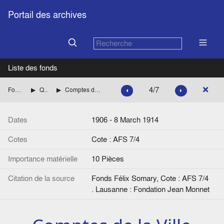
Portail des archives
Liste des fonds
4/7
Fonds Félix Somary
Questions économiques
Comptes de la Ville de Budapest, Hongrie, 1906-1911 et budgets de la Russie de 1913-1914
Dates
1906 - 8 March 1914
Cotes
Cote : AFS 7/4
Importance matérielle
10 Pièces
Citation de la source
Fonds Félix Somary, Cote : AFS 7/4
. Lausanne : Fondation Jean Monnet