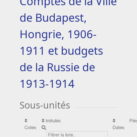
Comptes de la Ville
de Budapest,
Hongrie, 1906-
1911 et budgets
de la Russie de
1913-1914
Sous-unités
Intitulés
Piè
Cotes
Dates