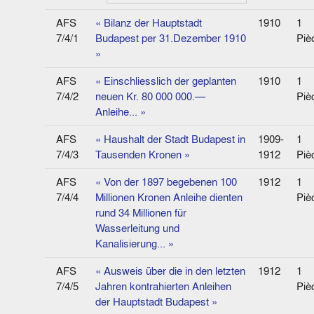
AFS
« Bilanz der Hauptstadt
1910
1
7/4/1
Budapest per 31.Dezember 1910
Piè
»
AFS
« Einschliesslich der geplanten
1910
1
7/4/2
neuen Kr. 80 000 000.—
Piè
Anleihe... »
AFS
« Haushalt der Stadt Budapest in
1909-
1
7/4/3
Tausenden Kronen »
1912
Piè
AFS
« Von der 1897 begebenen 100
1912
1
7/4/4
Millionen Kronen Anleihe dienten
Piè
rund 34 Millionen für
Wasserleitung und
Kanalisierung... »
AFS
« Ausweis über die in den letzten
1912
1
7/4/5
Jahren kontrahierten Anleihen
Piè
der Hauptstadt Budapest »