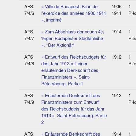
AFS
« Ville de Budapest. Bilan de
1906-
1
7/4/6
l'exercice des années 1906 1911
1911
Piè
», imprimé
AFS
« Zum Abschluss der neuen 4½
1914
1
7/4/7
%igen Budapester Stadtanleihe
Piè
». *Der Aktionär*
AFS
« Entwurf des Reichsbudgets für
1912
1
7/4/8
das Jahr 1913 mit einer
Piè
erläuternden Denkschrift des
Finanzministers ». Saint-
Pétersbourg. Partie 1
AFS
« Erläuternde Denkschrift des
1913
1
7/4/9
Finanzministers zum Entwurf
Piè
des Reichsbudgets für das Jahr
1913 ». Saint-Pétersbourg. Partie
2
AFS
« Erläuternde Denkschrift des
1914
1