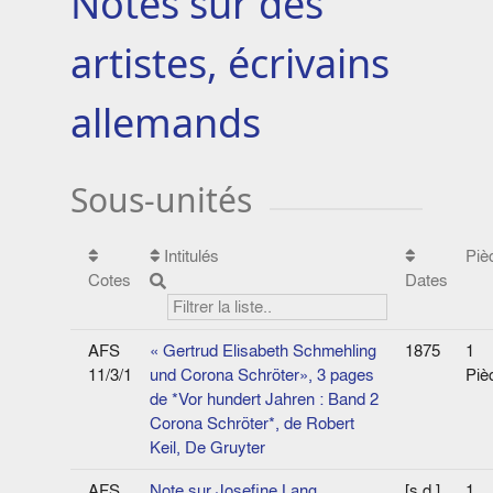
Notes sur des
artistes, écrivains
allemands
Sous-unités
Intitulés
Piè
Cotes
Dates
AFS
« Gertrud Elisabeth Schmehling
1875
1
11/3/1
und Corona Schröter», 3 pages
Piè
de *Vor hundert Jahren : Band 2
Corona Schröter*, de Robert
Keil, De Gruyter
AFS
Note sur Josefine Lang,
[s.d.]
1