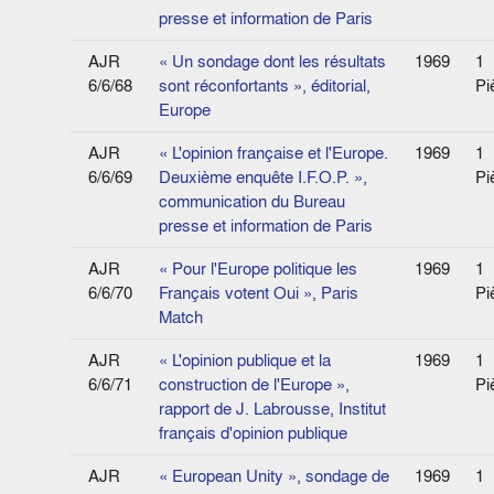
presse et information de Paris
AJR
« Un sondage dont les résultats
1969
1
6/6/68
sont réconfortants », éditorial,
Pi
Europe
AJR
« L'opinion française et l'Europe.
1969
1
6/6/69
Deuxième enquête I.F.O.P. »,
Pi
communication du Bureau
presse et information de Paris
AJR
« Pour l'Europe politique les
1969
1
6/6/70
Français votent Oui », Paris
Pi
Match
AJR
« L'opinion publique et la
1969
1
6/6/71
construction de l'Europe »,
Pi
rapport de J. Labrousse, Institut
français d'opinion publique
AJR
« European Unity », sondage de
1969
1