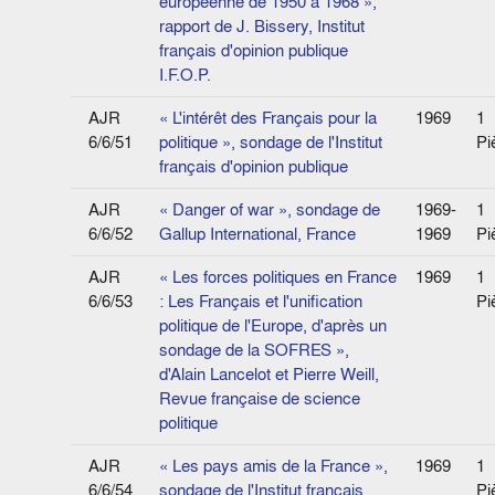
européenne de 1950 à 1968 »,
rapport de J. Bissery, Institut
français d'opinion publique
I.F.O.P.
AJR
« L'intérêt des Français pour la
1969
1
6/6/51
politique », sondage de l'Institut
Pi
français d'opinion publique
AJR
« Danger of war », sondage de
1969-
1
6/6/52
Gallup International, France
1969
Pi
AJR
« Les forces politiques en France
1969
1
6/6/53
: Les Français et l'unification
Pi
politique de l'Europe, d'après un
sondage de la SOFRES »,
d'Alain Lancelot et Pierre Weill,
Revue française de science
politique
AJR
« Les pays amis de la France »,
1969
1
6/6/54
sondage de l'Institut français
Pi