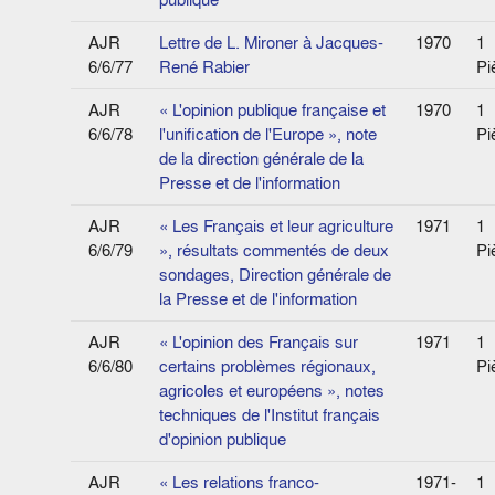
AJR
Lettre de L. Mironer à Jacques-
1970
1
6/6/77
René Rabier
Pi
AJR
« L'opinion publique française et
1970
1
6/6/78
l'unification de l'Europe », note
Pi
de la direction générale de la
Presse et de l'information
AJR
« Les Français et leur agriculture
1971
1
6/6/79
», résultats commentés de deux
Pi
sondages, Direction générale de
la Presse et de l'information
AJR
« L'opinion des Français sur
1971
1
6/6/80
certains problèmes régionaux,
Pi
agricoles et européens », notes
techniques de l'Institut français
d'opinion publique
AJR
« Les relations franco-
1971-
1