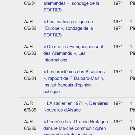
6/6/81
allemandes », sondage de la
1971
Pi
SOFRES
AJR
« L'unification politique de
1971-
1
6/6/82
l'Europe », sondage de la
1971
Pi
SOFRES
AJR
« Ce que les Français pensent
1971
1
6/6/83
des Allemands », Les
Pi
Informations
AJR
« Les problèmes des Alsaciens
1971
1
6/6/84
», rapport de F. Dalbard-Martin,
Pi
Institut français d'opinion
publique
AJR
« L'Alsacien en 1971 », Dernières
1971
1
6/6/85
Nouvelles d'Alsace
Pi
AJR
« L'entrée de la Grande-Bretagne
1971
1
6/6/86
dans le Marché commun : qu'en
Pi
pensent les industriels et