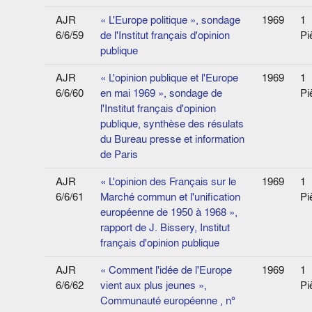
AJR
« L'Europe politique », sondage
1969
1
6/6/59
de l'Institut français d'opinion
Pi
publique
AJR
« L'opinion publique et l'Europe
1969
1
6/6/60
en mai 1969 », sondage de
Pi
l'Institut français d'opinion
publique, synthèse des résulats
du Bureau presse et information
de Paris
AJR
« L'opinion des Français sur le
1969
1
6/6/61
Marché commun et l'unification
Pi
européenne de 1950 à 1968 »,
rapport de J. Bissery, Institut
français d'opinion publique
AJR
« Comment l'idée de l'Europe
1969
1
6/6/62
vient aux plus jeunes »,
Pi
Communauté européenne , n°