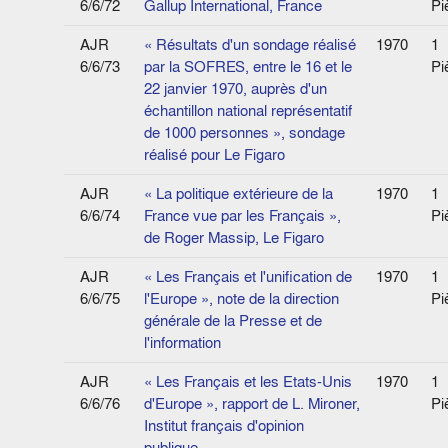
6/6/72
Gallup International, France
Pi
AJR
« Résultats d'un sondage réalisé
1970
1
6/6/73
par la SOFRES, entre le 16 et le
Pi
22 janvier 1970, auprès d'un
échantillon national représentatif
de 1000 personnes », sondage
réalisé pour Le Figaro
AJR
« La politique extérieure de la
1970
1
6/6/74
France vue par les Français »,
Pi
de Roger Massip, Le Figaro
AJR
« Les Français et l'unification de
1970
1
6/6/75
l'Europe », note de la direction
Pi
générale de la Presse et de
l'information
AJR
« Les Français et les Etats-Unis
1970
1
6/6/76
d'Europe », rapport de L. Mironer,
Pi
Institut français d'opinion
publique