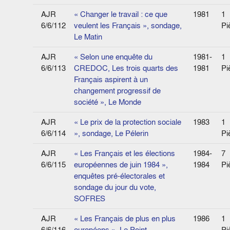
AJR
« Changer le travail : ce que
1981
1
6/6/112
veulent les Français », sondage,
Pi
Le Matin
AJR
« Selon une enquête du
1981-
1
6/6/113
CREDOC, Les trois quarts des
1981
Pi
Français aspirent à un
changement progressif de
société », Le Monde
AJR
« Le prix de la protection sociale
1983
1
6/6/114
», sondage, Le Pélerin
Pi
AJR
« Les Français et les élections
1984-
7
6/6/115
européennes de juin 1984 »,
1984
Pi
enquêtes pré-électorales et
sondage du jour du vote,
SOFRES
AJR
« Les Français de plus en plus
1986
1
6/6/116
européens », Le Point
Pi