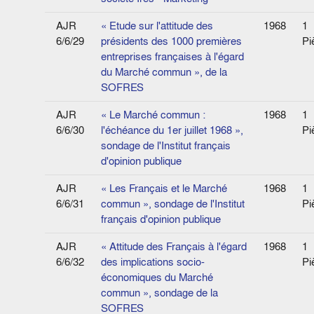
AJR
« Etude sur l'attitude des
1968
1
6/6/29
présidents des 1000 premières
Pi
entreprises françaises à l'égard
du Marché commun », de la
SOFRES
AJR
« Le Marché commun :
1968
1
6/6/30
l'échéance du 1er juillet 1968 »,
Pi
sondage de l'Institut français
d'opinion publique
AJR
« Les Français et le Marché
1968
1
6/6/31
commun », sondage de l'Institut
Pi
français d'opinion publique
AJR
« Attitude des Français à l'égard
1968
1
6/6/32
des implications socio-
Pi
économiques du Marché
commun », sondage de la
SOFRES