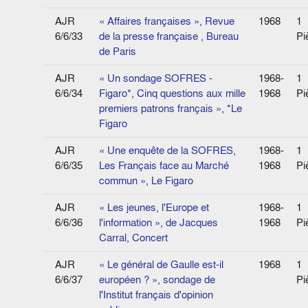
AJR
« Affaires françaises », Revue
1968
1
6/6/33
de la presse française , Bureau
Pi
de Paris
AJR
« Un sondage SOFRES -
1968-
1
6/6/34
Figaro*, Cinq questions aux mille
1968
Pi
premiers patrons français », *Le
Figaro
AJR
« Une enquête de la SOFRES,
1968-
1
6/6/35
Les Français face au Marché
1968
Pi
commun », Le Figaro
AJR
« Les jeunes, l'Europe et
1968-
1
6/6/36
l'information », de Jacques
1968
Pi
Carral, Concert
AJR
« Le général de Gaulle est-il
1968
1
6/6/37
européen ? », sondage de
Pi
l'Institut français d'opinion