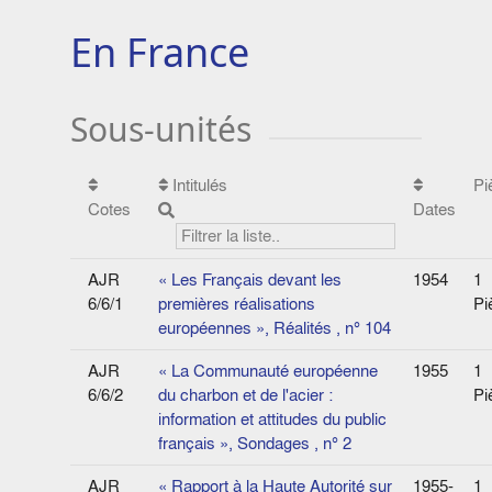
En France
Sous-unités
Intitulés
Pi
Cotes
Dates
AJR
« Les Français devant les
1954
1
6/6/1
premières réalisations
Pi
européennes », Réalités , n° 104
AJR
« La Communauté européenne
1955
1
6/6/2
du charbon et de l'acier :
Pi
information et attitudes du public
français », Sondages , n° 2
AJR
« Rapport à la Haute Autorité sur
1955-
1