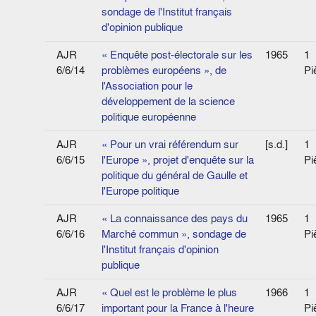
sondage de l'Institut français
d'opinion publique
AJR
« Enquête post-électorale sur les
1965
1
6/6/14
problèmes européens », de
Pi
l'Association pour le
développement de la science
politique européenne
AJR
« Pour un vrai référendum sur
[s.d.]
1
6/6/15
l'Europe », projet d'enquête sur la
Pi
politique du général de Gaulle et
l'Europe politique
AJR
« La connaissance des pays du
1965
1
6/6/16
Marché commun », sondage de
Pi
l'Institut français d'opinion
publique
AJR
« Quel est le problème le plus
1966
1
6/6/17
important pour la France à l'heure
Pi