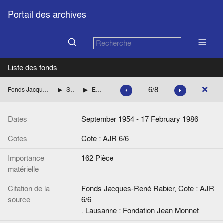
Portail des archives
Liste des fonds
6/8
Fonds Jacques-René Rabier
Sondages
En France
Dates
September 1954 - 17 February 1986
Cotes
Cote : AJR 6/6
Importance
162 Pièce
matérielle
Citation de la
Fonds Jacques-René Rabier, Cote : AJR
source
6/6
. Lausanne : Fondation Jean Monnet