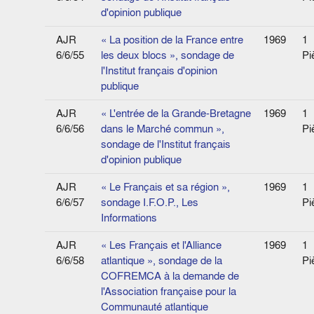
d'opinion publique
AJR
« La position de la France entre
1969
1
6/6/55
les deux blocs », sondage de
Pi
l'Institut français d'opinion
publique
AJR
« L'entrée de la Grande-Bretagne
1969
1
6/6/56
dans le Marché commun »,
Pi
sondage de l'Institut français
d'opinion publique
AJR
« Le Français et sa région »,
1969
1
6/6/57
sondage I.F.O.P., Les
Pi
Informations
AJR
« Les Français et l'Alliance
1969
1
6/6/58
atlantique », sondage de la
Pi
COFREMCA à la demande de
l'Association française pour la
Communauté atlantique