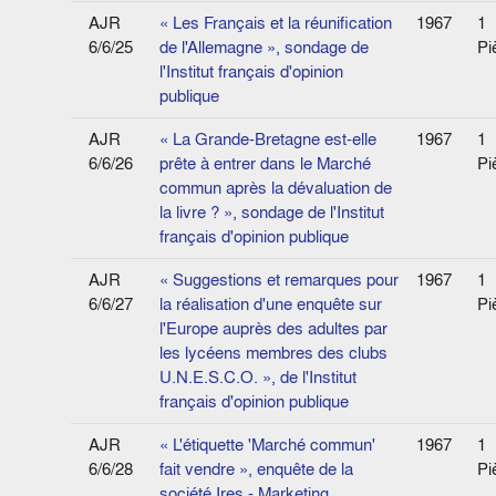
AJR
« Les Français et la réunification
1967
1
6/6/25
de l'Allemagne », sondage de
Pi
l'Institut français d'opinion
publique
AJR
« La Grande-Bretagne est-elle
1967
1
6/6/26
prête à entrer dans le Marché
Pi
commun après la dévaluation de
la livre ? », sondage de l'Institut
français d'opinion publique
AJR
« Suggestions et remarques pour
1967
1
6/6/27
la réalisation d'une enquête sur
Pi
l'Europe auprès des adultes par
les lycéens membres des clubs
U.N.E.S.C.O. », de l'Institut
français d'opinion publique
AJR
« L'étiquette 'Marché commun'
1967
1
6/6/28
fait vendre », enquête de la
Pi
société Ires - Marketing