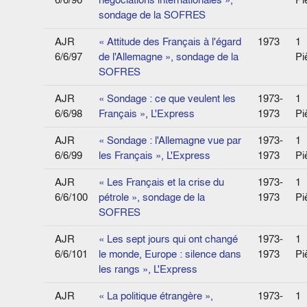
sondage de la SOFRES
AJR
« Attitude des Français à l'égard
1973
1
6/6/97
de l'Allemagne », sondage de la
Pi
SOFRES
AJR
« Sondage : ce que veulent les
1973-
1
6/6/98
Français », L'Express
1973
Pi
AJR
« Sondage : l'Allemagne vue par
1973-
1
6/6/99
les Français », L'Express
1973
Pi
AJR
« Les Français et la crise du
1973-
1
6/6/100
pétrole », sondage de la
1973
Pi
SOFRES
AJR
« Les sept jours qui ont changé
1973-
1
6/6/101
le monde, Europe : silence dans
1973
Pi
les rangs », L'Express
AJR
« La politique étrangère »,
1973-
1