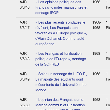
AJR
« Les opinions politiques des
1968
1
6/6/46
Français », notes manuscrites et
Pi
sondage IFOP
AJR
« Les plus récents sondages le
1968-
1
6/6/47
révèlent, Les Français sont
1968
Pi
favorables à l'Europe politique »,
d'Alain Duhamel, Communauté
européenne
AJR
« Les Français et l'unification
1968
1
6/6/48
politique de l'Europe », sondage
Pi
de la SOFRES
AJR
« Selon un sondage de l'I.F.O.P.,
1968
1
6/6/49
La majorité des étudiants sont
Pi
mécontents de l'Université », Le
Monde
AJR
« L'opinion des Français sur le
1968
1
6/6/50
Marché commun et l'unification
Pi