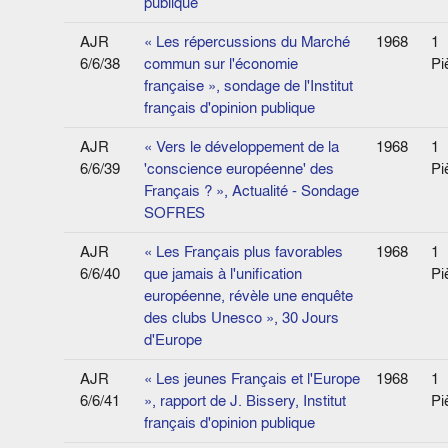
publique
AJR
« Les répercussions du Marché
1968
1
6/6/38
commun sur l'économie
Pi
française », sondage de l'Institut
français d'opinion publique
AJR
« Vers le développement de la
1968
1
6/6/39
'conscience européenne' des
Pi
Français ? », Actualité - Sondage
SOFRES
AJR
« Les Français plus favorables
1968
1
6/6/40
que jamais à l'unification
Pi
européenne, révèle une enquête
des clubs Unesco », 30 Jours
d'Europe
AJR
« Les jeunes Français et l'Europe
1968
1
6/6/41
», rapport de J. Bissery, Institut
Pi
français d'opinion publique