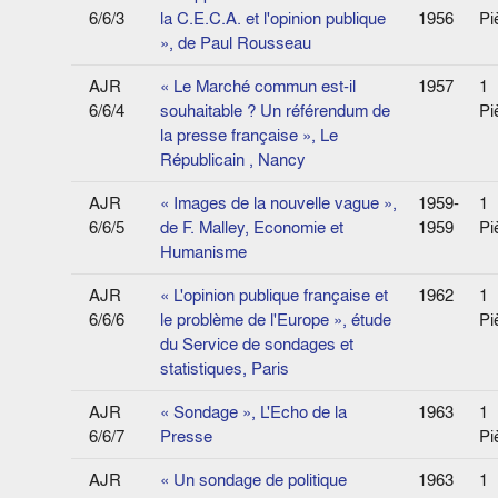
6/6/3
la C.E.C.A. et l'opinion publique
1956
Pi
», de Paul Rousseau
AJR
« Le Marché commun est-il
1957
1
6/6/4
souhaitable ? Un référendum de
Pi
la presse française », Le
Républicain , Nancy
AJR
« Images de la nouvelle vague »,
1959-
1
6/6/5
de F. Malley, Economie et
1959
Pi
Humanisme
AJR
« L'opinion publique française et
1962
1
6/6/6
le problème de l'Europe », étude
Pi
du Service de sondages et
statistiques, Paris
AJR
« Sondage », L'Echo de la
1963
1
6/6/7
Presse
Pi
AJR
« Un sondage de politique
1963
1