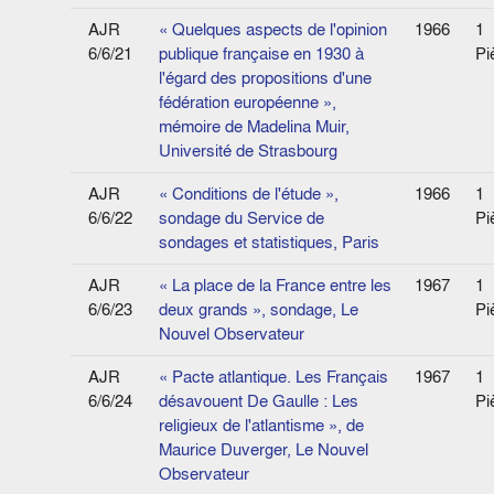
AJR
« Quelques aspects de l'opinion
1966
1
6/6/21
publique française en 1930 à
Pi
l'égard des propositions d'une
fédération européenne »,
mémoire de Madelina Muir,
Université de Strasbourg
AJR
« Conditions de l'étude »,
1966
1
6/6/22
sondage du Service de
Pi
sondages et statistiques, Paris
AJR
« La place de la France entre les
1967
1
6/6/23
deux grands », sondage, Le
Pi
Nouvel Observateur
AJR
« Pacte atlantique. Les Français
1967
1
6/6/24
désavouent De Gaulle : Les
Pi
religieux de l'atlantisme », de
Maurice Duverger, Le Nouvel
Observateur