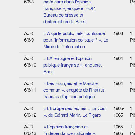
6/6/8
extérieure dans l'opinion
Pi
française », enquête IFOP,
Bureau de presse et
d'information de Paris
AJR
« A qui le public fait-il confiance
1963
1
6/6/9
pour l'information politique ? », Le
Pi
Miroir de l'Information
AJR
« L'Allemagne et l'opinion
1964
1
6/6/10
publique française », enquête,
Pi
Paris
AJR
« Les Français et le Marché
1964
1
6/6/11
commun », enquête de l'Institut
Pi
français d'opinion publique
AJR
« L'Europe des jeunes... La voici
1965-
1
6/6/12
», de Gérard Marin, Le Figaro
1965
Pi
AJR
« L'opinion française et
1965-
1
6/6/13
l'indépendance nationale »,
1965
Pi