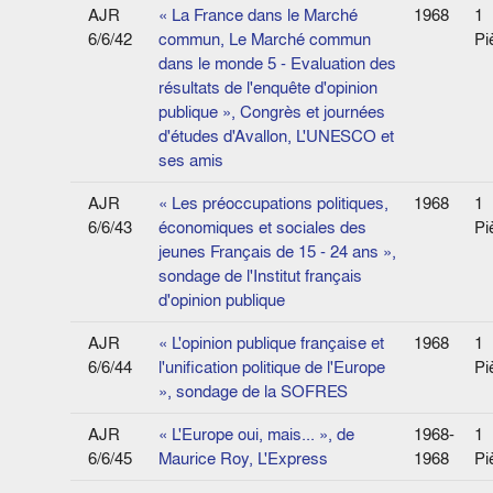
AJR
« La France dans le Marché
1968
1
6/6/42
commun, Le Marché commun
Pi
dans le monde 5 - Evaluation des
résultats de l'enquête d'opinion
publique », Congrès et journées
d'études d'Avallon, L'UNESCO et
ses amis
AJR
« Les préoccupations politiques,
1968
1
6/6/43
économiques et sociales des
Pi
jeunes Français de 15 - 24 ans »,
sondage de l'Institut français
d'opinion publique
AJR
« L'opinion publique française et
1968
1
6/6/44
l'unification politique de l'Europe
Pi
», sondage de la SOFRES
AJR
« L'Europe oui, mais... », de
1968-
1
6/6/45
Maurice Roy, L'Express
1968
Pi