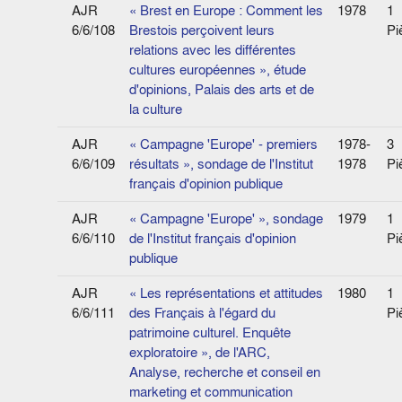
AJR
« Brest en Europe : Comment les
1978
1
6/6/108
Brestois perçoivent leurs
Pi
relations avec les différentes
cultures européennes », étude
d'opinions, Palais des arts et de
la culture
AJR
« Campagne 'Europe' - premiers
1978-
3
6/6/109
résultats », sondage de l'Institut
1978
Pi
français d'opinion publique
AJR
« Campagne 'Europe' », sondage
1979
1
6/6/110
de l'Institut français d'opinion
Pi
publique
AJR
« Les représentations et attitudes
1980
1
6/6/111
des Français à l'égard du
Pi
patrimoine culturel. Enquête
exploratoire », de l'ARC,
Analyse, recherche et conseil en
marketing et communication