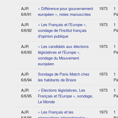
AJR
« Différence pour gouvernement
1973
1
6/6/91
européen », notes manuscrites
Pi
AJR
« Les Français et l'Europe »,
1973
1
6/6/92
sondage de l'Institut français
Pi
d'opinion publique
AJR
« Les candidats aux élections
1973
1
6/6/93
législatives et l'Europe »,
Pi
sondage du Mouvement
européen
AJR
Sondage de Paris Match chez
1973
1
6/6/94
les habitants de Briare
Pi
AJR
« Elections législatives, Les
1973
1
6/6/95
Français et l'Europe », sondage,
Pi
Le Monde
AJR
« Les Français et les
1973
1
6/6/96
négociations internationales »,
Pi