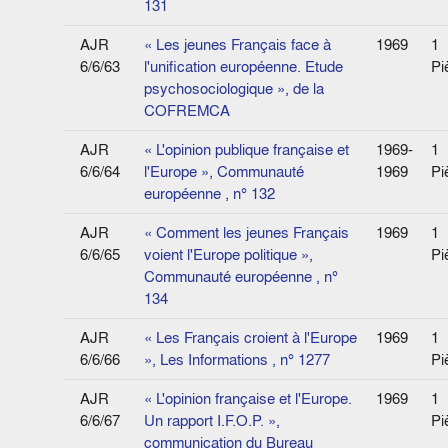
131
AJR
« Les jeunes Français face à
1969
1
6/6/63
l'unification européenne. Etude
Pi
psychosociologique », de la
COFREMCA
AJR
« L'opinion publique française et
1969-
1
6/6/64
l'Europe », Communauté
1969
Pi
européenne , n° 132
AJR
« Comment les jeunes Français
1969
1
6/6/65
voient l'Europe politique »,
Pi
Communauté européenne , n°
134
AJR
« Les Français croient à l'Europe
1969
1
6/6/66
», Les Informations , n° 1277
Pi
AJR
« L'opinion française et l'Europe.
1969
1
6/6/67
Un rapport I.F.O.P. »,
Pi
communication du Bureau