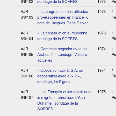
6/6/102
sondage de la SOFRES
1973
Pi
AJR
« La progression des attitudes
1973
1
6/6/103
pro-européennes en France »,
Pi
note de Jacques-René Rabier
AJR
« La construction européenne »,
1973
1
6/6/104
sondage de la SOFRES
Pi
AJR
« Comment négocier avec les
1974
1
6/6/105
Arabes ? », sondage, Valeurs
Pi
actuelles
AJR
« Opposition aux U.S.A. ou
1974
1
6/6/106
coopération avec eux ? »,
Pi
sondage, Le Figaro
AJR
« Les Français et les travailleurs
1975
1
6/6/107
immigrés », chronique d'Alain
Pi
Duhamel, sondage de la
SOFRES