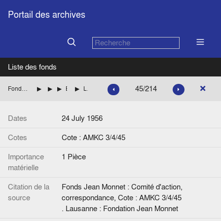
Portail des archives
Liste des fonds
45/214
Fonds Jean Monnet : Comité d'action, correspondance
ALLEMAGNE
FRANCE
BOTHEREAU Robert (CGI-FO)
Lettre de Jean Monnet à R. Bothereau.
Dates
24 July 1956
Cotes
Cote : AMKC 3/4/45
Importance
1 Pièce
matérielle
Citation de la
Fonds Jean Monnet : Comité d'action,
source
correspondance, Cote : AMKC 3/4/45
. Lausanne : Fondation Jean Monnet