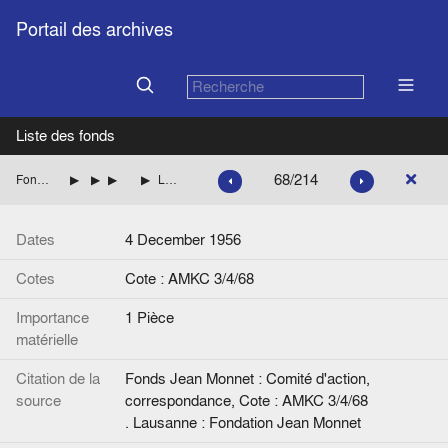
Portail des archives
Liste des fonds
68/214
Fonds Jean Monnet : Comité d'action, correspondance
ALLEMAGNE
FRANCE
BOTHEREAU Robert (CGI-FO)
Lettre de R. Bothereau au Président et aux Ministres des Affaires étrangères de la Conférence de Bruxelles. Annexe de AMK 3/4/67.
Dates
4 December 1956
Cotes
Cote : AMKC 3/4/68
Importance
1 Pièce
matérielle
Citation de la
Fonds Jean Monnet : Comité d'action,
source
correspondance, Cote : AMKC 3/4/68
. Lausanne : Fondation Jean Monnet