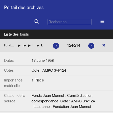
Portail des archives
Liste des fonds
124/214
Fonds Jean Monnet : Comité d'action, correspondance
ALLEMAGNE
FRANCE
BOTHEREAU Robert (CGI-FO)
Lettre de Jean Monnet à R. Bothereau.
Dates
17 June 1958
Cotes
Cote : AMKC 3/4/124
Importance
1 Pièce
matérielle
Citation de la
Fonds Jean Monnet : Comité d'action,
source
correspondance, Cote : AMKC 3/4/124
. Lausanne : Fondation Jean Monnet