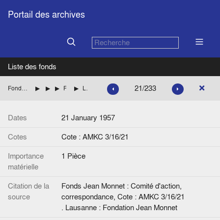
Portail des archives
Liste des fonds
21/233
Fonds Jean Monnet : Comité d'action, correspondance
ALLEMAGNE
FRANCE
FARE Maurice (Parti radical-socialiste)
Lettre de M. Faure à Jean Monnet. Signée.
Dates
21 January 1957
Cotes
Cote : AMKC 3/16/21
Importance
1 Pièce
matérielle
Citation de la
Fonds Jean Monnet : Comité d'action,
source
correspondance, Cote : AMKC 3/16/21
. Lausanne : Fondation Jean Monnet