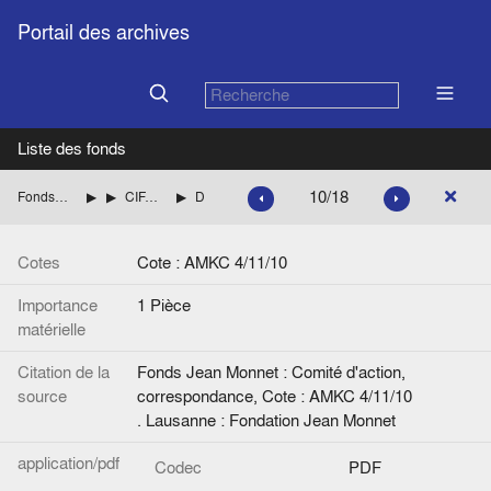
Portail des archives
Liste des fonds
10/18
Fonds Jean Monnet : Comité d'action, correspondance
ITALIE
CIFARELLI Michele (Membre suppléant, Parti républicain italien)
Dactylogramme de AMKC 4/11/9.
Cotes
Cote : AMKC 4/11/10
Importance
1 Pièce
matérielle
Citation de la
Fonds Jean Monnet : Comité d'action,
source
correspondance, Cote : AMKC 4/11/10
. Lausanne : Fondation Jean Monnet
application/pdf
Codec
PDF