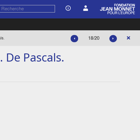
18/20
ls.
. De Pascals.