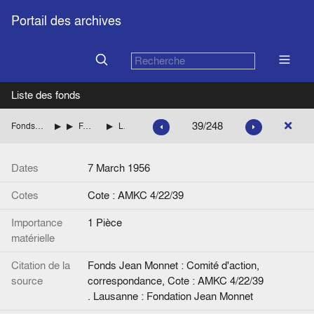
Portail des archives
Liste des fonds
39/248
Fonds Jean Monnet : Comité d'action, correspondance
ITALIE
FANFANI Amintore (Démocratie chrétienne italienne)
Lettre de J. Van Helmont à D. Magri.
Dates
7 March 1956
Cotes
Cote : AMKC 4/22/39
Importance
1 Pièce
matérielle
Citation de la
Fonds Jean Monnet : Comité d'action,
source
correspondance, Cote : AMKC 4/22/39
. Lausanne : Fondation Jean Monnet