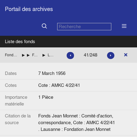
Portail des archives
Liste des fonds
41/248
Fonds Jean Monnet : Comité d'action, correspondance
ITALIE
FANFANI Amintore (Démocratie chrétienne italienne)
Lettre de Ludwig Rosenberg (Président de la Commission administrative du Comité d'Action) à A. Fanfani.
Dates
7 March 1956
Cotes
Cote : AMKC 4/22/41
Importance
1 Pièce
matérielle
Citation de la
Fonds Jean Monnet : Comité d'action,
source
correspondance, Cote : AMKC 4/22/41
. Lausanne : Fondation Jean Monnet