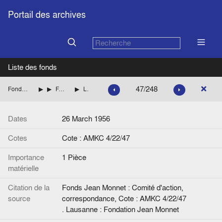
Portail des archives
Liste des fonds
47/248
Fonds Jean Monnet : Comité d'action, correspondance
ITALIE
FANFANI Amintore (Démocratie chrétienne italienne)
Lettre de J. Van Helmont à A. Fanfani.
Dates
26 March 1956
Cotes
Cote : AMKC 4/22/47
Importance
1 Pièce
matérielle
Citation de la
Fonds Jean Monnet : Comité d'action,
source
correspondance, Cote : AMKC 4/22/47
. Lausanne : Fondation Jean Monnet