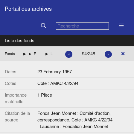
Portail des archives
Liste des fonds
94/248
Fonds Jean Monnet : Comité d'action, correspondance
ITALIE
FANFANI Amintore (Démocratie chrétienne italienne)
Lettre de Jean Monnet à A. Fanfani.
Dates
23 February 1957
Cotes
Cote : AMKC 4/22/94
Importance
1 Pièce
matérielle
Citation de la
Fonds Jean Monnet : Comité d'action,
source
correspondance, Cote : AMKC 4/22/94
. Lausanne : Fondation Jean Monnet