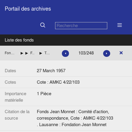
Portail des archives
Liste des fonds
103/248
Fonds Jean Monnet : Comité d'action, correspondance
ITALIE
FANFANI Amintore (Démocratie chrétienne italienne)
Télégramme de Jean Monnet à A. Fanfani et G. Malagodi [].
Dates
27 March 1957
Cotes
Cote : AMKC 4/22/103
Importance
1 Pièce
matérielle
Citation de la
Fonds Jean Monnet : Comité d'action,
source
correspondance, Cote : AMKC 4/22/103
. Lausanne : Fondation Jean Monnet