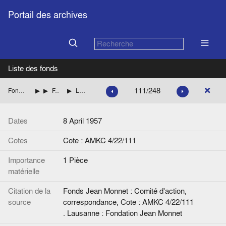
Portail des archives
Liste des fonds
111/248
Fonds Jean Monnet : Comité d'action, correspondance
ITALIE
FANFANI Amintore (Démocratie chrétienne italienne)
Lettre de A. Fanfani à Jean Monnet. Signée. Avec un mot du Secrétariat de Jean Monnet.
Dates
8 April 1957
Cotes
Cote : AMKC 4/22/111
Importance
1 Pièce
matérielle
Citation de la
Fonds Jean Monnet : Comité d'action,
source
correspondance, Cote : AMKC 4/22/111
. Lausanne : Fondation Jean Monnet