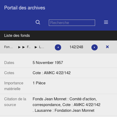
Portail des archives
Liste des fonds
142/248
Fonds Jean Monnet : Comité d'action, correspondance
ITALIE
FANFANI Amintore (Démocratie chrétienne italienne)
Lettre de Jean Monnet à A. Fanfani. Avec une annotation manuscrite.
Dates
5 November 1957
Cotes
Cote : AMKC 4/22/142
Importance
1 Pièce
matérielle
Citation de la
Fonds Jean Monnet : Comité d'action,
source
correspondance, Cote : AMKC 4/22/142
. Lausanne : Fondation Jean Monnet