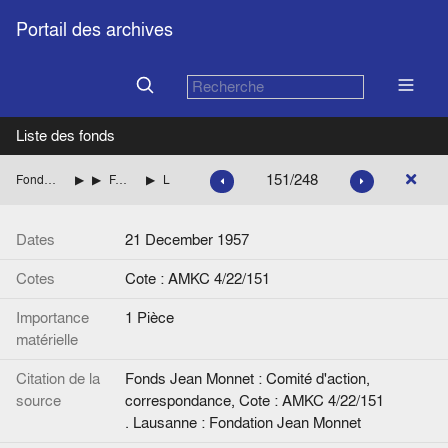
Portail des archives
Liste des fonds
151/248
Fonds Jean Monnet : Comité d'action, correspondance
ITALIE
FANFANI Amintore (Démocratie chrétienne italienne)
Lettre de Jean Monnet à A. Fanfani.
Dates
21 December 1957
Cotes
Cote : AMKC 4/22/151
Importance
1 Pièce
matérielle
Citation de la
Fonds Jean Monnet : Comité d'action,
source
correspondance, Cote : AMKC 4/22/151
. Lausanne : Fondation Jean Monnet