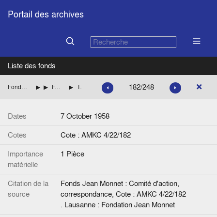
Portail des archives
Liste des fonds
182/248
Fonds Jean Monnet : Comité d'action, correspondance
ITALIE
FANFANI Amintore (Démocratie chrétienne italienne)
Télégramme de Jean Monnet à A. Fanfani.
Dates
7 October 1958
Cotes
Cote : AMKC 4/22/182
Importance
1 Pièce
matérielle
Citation de la
Fonds Jean Monnet : Comité d'action,
source
correspondance, Cote : AMKC 4/22/182
. Lausanne : Fondation Jean Monnet