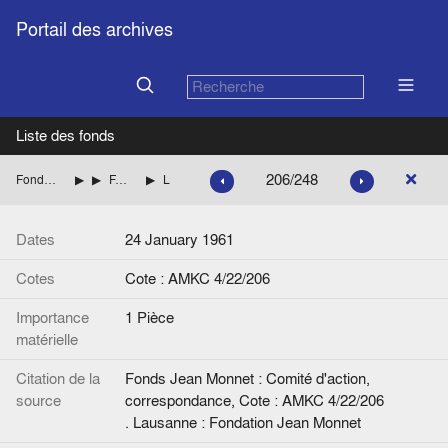
Portail des archives
Liste des fonds
206/248
Fonds Jean Monnet : Comité d'action, correspondance
ITALIE
FANFANI Amintore (Démocratie chrétienne italienne)
Lettre de Jean Monnet à A. Fanfani.
Dates
24 January 1961
Cotes
Cote : AMKC 4/22/206
Importance
1 Pièce
matérielle
Citation de la
Fonds Jean Monnet : Comité d'action,
source
correspondance, Cote : AMKC 4/22/206
. Lausanne : Fondation Jean Monnet