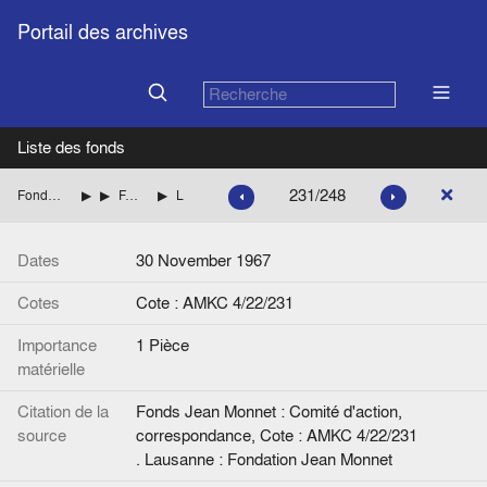
Portail des archives
Liste des fonds
231/248
Fonds Jean Monnet : Comité d'action, correspondance
ITALIE
FANFANI Amintore (Démocratie chrétienne italienne)
Lettre de J. Van Helmont à A. Fanfani.
Dates
30 November 1967
Cotes
Cote : AMKC 4/22/231
Importance
1 Pièce
matérielle
Citation de la
Fonds Jean Monnet : Comité d'action,
source
correspondance, Cote : AMKC 4/22/231
. Lausanne : Fondation Jean Monnet