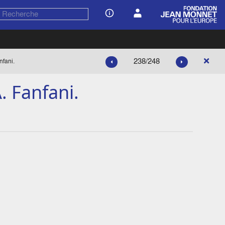
238/248
nfani.
. Fanfani.