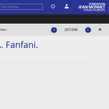
247/248
nfani.
. Fanfani.