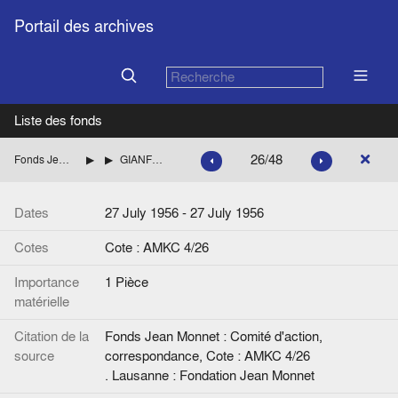
Portail des archives
Liste des fonds
26/48
Fonds Jean Monnet : Comité d'action, correspondance
ITALIE
GIANFRANCHI (Membre suppléant, Confédération italienne des syndicats de travailleurs, CISL)
Dates
27 July 1956 - 27 July 1956
Cotes
Cote : AMKC 4/26
Importance
1 Pièce
matérielle
Citation de la
Fonds Jean Monnet : Comité d'action,
source
correspondance, Cote : AMKC 4/26
. Lausanne : Fondation Jean Monnet