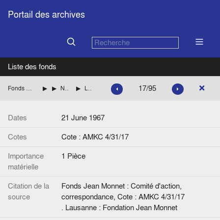
Portail des archives
Liste des fonds
17/95
Fonds Jean Monnet : Comité d'action, correspondance
ITALIE
NENNI Pietro (Parti socialiste italien)
Lettre de Jean Monnet à P. Nenni.
Dates
21 June 1967
Cotes
Cote : AMKC 4/31/17
Importance
1 Pièce
matérielle
Citation de la
Fonds Jean Monnet : Comité d'action,
source
correspondance, Cote : AMKC 4/31/17
. Lausanne : Fondation Jean Monnet