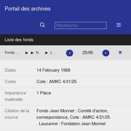
Portail des archives
Liste des fonds
25/95
Fonds Jean Monnet : Comité d'action, correspondance
ITALIE
NENNI Pietro (Parti socialiste italien)
Lettre de Jean Monnet à P. Nenni.
Dates
14 February 1968
Cotes
Cote : AMKC 4/31/25
Importance
1 Pièce
matérielle
Citation de la
Fonds Jean Monnet : Comité d'action,
source
correspondance, Cote : AMKC 4/31/25
. Lausanne : Fondation Jean Monnet