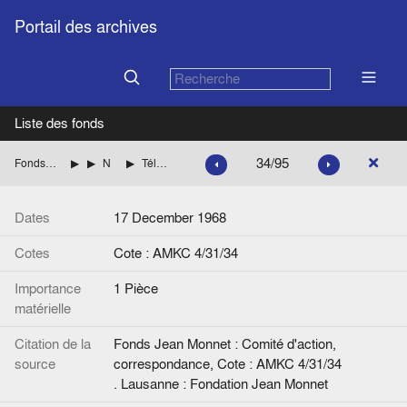
Portail des archives
Liste des fonds
34/95
Fonds Jean Monnet : Comité d'action, correspondance
ITALIE
NENNI Pietro (Parti socialiste italien)
Télégramme de Jean Monnet à P. Nenni (Ministre des Affaires étrangères italien).
Dates
17 December 1968
Cotes
Cote : AMKC 4/31/34
Importance
1 Pièce
matérielle
Citation de la
Fonds Jean Monnet : Comité d'action,
source
correspondance, Cote : AMKC 4/31/34
. Lausanne : Fondation Jean Monnet