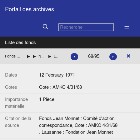
Portail des archives
Liste des fonds
68/95
Fonds Jean Monnet : Comité d'action, correspondance
ITALIE
NENNI Pietro (Parti socialiste italien)
Lettre de Jean Monnet à P. Nenni.
Dates
12 February 1971
Cotes
Cote : AMKC 4/31/68
Importance
1 Pièce
matérielle
Citation de la
Fonds Jean Monnet : Comité d'action,
source
correspondance, Cote : AMKC 4/31/68
. Lausanne : Fondation Jean Monnet