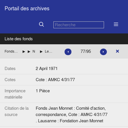
Portail des archives
Liste des fonds
77/95
Fonds Jean Monnet : Comité d'action, correspondance
ITALIE
NENNI Pietro (Parti socialiste italien)
Lettre de Jean Monnet à P. Nenni. Annotation manuscrite.
Dates
2 April 1971
Cotes
Cote : AMKC 4/31/77
Importance
1 Pièce
matérielle
Citation de la
Fonds Jean Monnet : Comité d'action,
source
correspondance, Cote : AMKC 4/31/77
. Lausanne : Fondation Jean Monnet