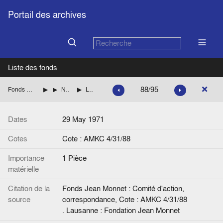
Portail des archives
Liste des fonds
88/95
Fonds Jean Monnet : Comité d'action, correspondance
ITALIE
NENNI Pietro (Parti socialiste italien)
Lettre de Jean Monnet à P. Nenni.
Dates
29 May 1971
Cotes
Cote : AMKC 4/31/88
Importance
1 Pièce
matérielle
Citation de la
Fonds Jean Monnet : Comité d'action,
source
correspondance, Cote : AMKC 4/31/88
. Lausanne : Fondation Jean Monnet