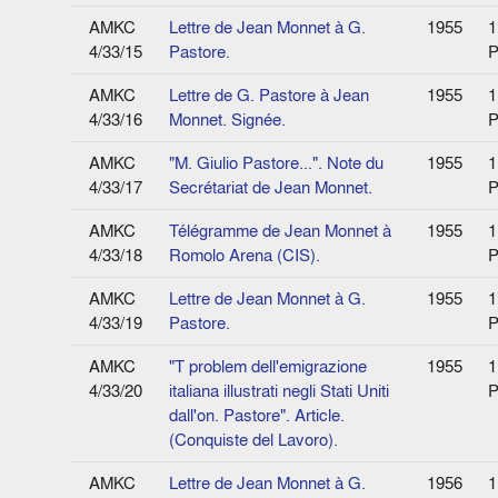
AMKC
Lettre de Jean Monnet à G.
1955
1
4/33/15
Pastore.
P
AMKC
Lettre de G. Pastore à Jean
1955
1
4/33/16
Monnet. Signée.
P
AMKC
"M. Giulio Pastore...". Note du
1955
1
4/33/17
Secrétariat de Jean Monnet.
P
AMKC
Télégramme de Jean Monnet à
1955
1
4/33/18
Romolo Arena (CIS).
P
AMKC
Lettre de Jean Monnet à G.
1955
1
4/33/19
Pastore.
P
AMKC
"T problem dell'emigrazione
1955
1
4/33/20
italiana illustrati negli Stati Uniti
P
dall'on. Pastore". Article.
(Conquiste del Lavoro).
AMKC
Lettre de Jean Monnet à G.
1956
1