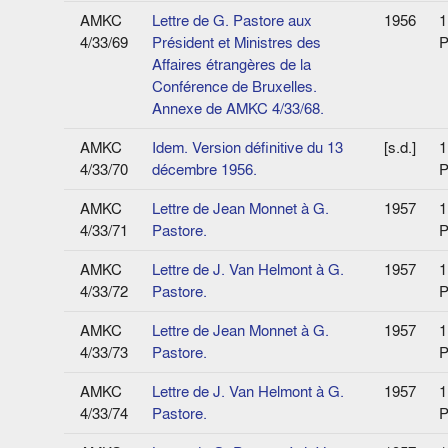
AMKC
Lettre de G. Pastore aux
1956
1
4/33/69
Président et Ministres des
P
Affaires étrangères de la
Conférence de Bruxelles.
Annexe de AMKC 4/33/68.
AMKC
Idem. Version définitive du 13
[s.d.]
1
4/33/70
décembre 1956.
P
AMKC
Lettre de Jean Monnet à G.
1957
1
4/33/71
Pastore.
P
AMKC
Lettre de J. Van Helmont à G.
1957
1
4/33/72
Pastore.
P
AMKC
Lettre de Jean Monnet à G.
1957
1
4/33/73
Pastore.
P
AMKC
Lettre de J. Van Helmont à G.
1957
1
4/33/74
Pastore.
P