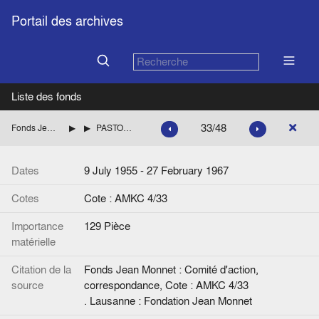
Portail des archives
Liste des fonds
33/48
Fonds Jean Monnet : Comité d'action, correspondance
ITALIE
PASTORE Giulio (Confédération italienne des syndicats de travailleurs, CISL).
Dates
9 July 1955 - 27 February 1967
Cotes
Cote : AMKC 4/33
Importance
129 Pièce
matérielle
Citation de la
Fonds Jean Monnet : Comité d'action,
source
correspondance, Cote : AMKC 4/33
. Lausanne : Fondation Jean Monnet