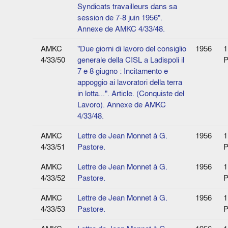
Syndicats travailleurs dans sa
session de 7-8 juin 1956".
Annexe de AMKC 4/33/48.
AMKC
"Due giorni di lavoro del consiglio
1956
1
4/33/50
generale della CISL a Ladispoli il
P
7 e 8 giugno : Incitamento e
appoggio ai lavoratori della terra
in lotta...". Article. (Conquiste del
Lavoro). Annexe de AMKC
4/33/48.
AMKC
Lettre de Jean Monnet à G.
1956
1
4/33/51
Pastore.
P
AMKC
Lettre de Jean Monnet à G.
1956
1
4/33/52
Pastore.
P
AMKC
Lettre de Jean Monnet à G.
1956
1
4/33/53
Pastore.
P