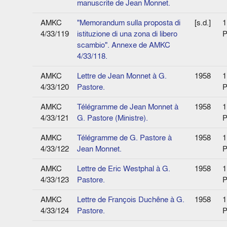
manuscrite de Jean Monnet.
AMKC
"Memorandum sulla proposta di
[s.d.]
1
4/33/119
istituzione di una zona di libero
P
scambio". Annexe de AMKC
4/33/118.
AMKC
Lettre de Jean Monnet à G.
1958
1
4/33/120
Pastore.
P
AMKC
Télégramme de Jean Monnet à
1958
1
4/33/121
G. Pastore (Ministre).
P
AMKC
Télégramme de G. Pastore à
1958
1
4/33/122
Jean Monnet.
P
AMKC
Lettre de Eric Westphal à G.
1958
1
4/33/123
Pastore.
P
AMKC
Lettre de François Duchêne à G.
1958
1
4/33/124
Pastore.
P