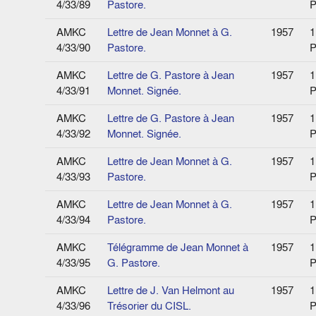
4/33/89
Pastore.
P
AMKC
Lettre de Jean Monnet à G.
1957
1
4/33/90
Pastore.
P
AMKC
Lettre de G. Pastore à Jean
1957
1
4/33/91
Monnet. Signée.
P
AMKC
Lettre de G. Pastore à Jean
1957
1
4/33/92
Monnet. Signée.
P
AMKC
Lettre de Jean Monnet à G.
1957
1
4/33/93
Pastore.
P
AMKC
Lettre de Jean Monnet à G.
1957
1
4/33/94
Pastore.
P
AMKC
Télégramme de Jean Monnet à
1957
1
4/33/95
G. Pastore.
P
AMKC
Lettre de J. Van Helmont au
1957
1
4/33/96
Trésorier du CISL.
P