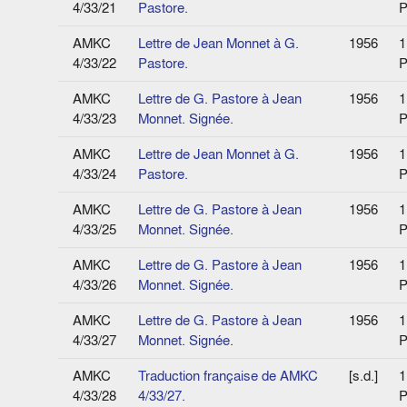
4/33/21
Pastore.
P
AMKC
Lettre de Jean Monnet à G.
1956
1
4/33/22
Pastore.
P
AMKC
Lettre de G. Pastore à Jean
1956
1
4/33/23
Monnet. Signée.
P
AMKC
Lettre de Jean Monnet à G.
1956
1
4/33/24
Pastore.
P
AMKC
Lettre de G. Pastore à Jean
1956
1
4/33/25
Monnet. Signée.
P
AMKC
Lettre de G. Pastore à Jean
1956
1
4/33/26
Monnet. Signée.
P
AMKC
Lettre de G. Pastore à Jean
1956
1
4/33/27
Monnet. Signée.
P
AMKC
Traduction française de AMKC
[s.d.]
1
4/33/28
4/33/27.
P