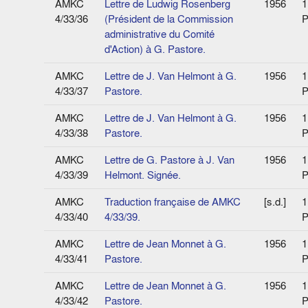
AMKC
Lettre de Ludwig Rosenberg
1956
1
4/33/36
(Président de la Commission
P
administrative du Comité
d'Action) à G. Pastore.
AMKC
Lettre de J. Van Helmont à G.
1956
1
4/33/37
Pastore.
P
AMKC
Lettre de J. Van Helmont à G.
1956
1
4/33/38
Pastore.
P
AMKC
Lettre de G. Pastore à J. Van
1956
1
4/33/39
Helmont. Signée.
P
AMKC
Traduction française de AMKC
[s.d.]
1
4/33/40
4/33/39.
P
AMKC
Lettre de Jean Monnet à G.
1956
1
4/33/41
Pastore.
P
AMKC
Lettre de Jean Monnet à G.
1956
1
4/33/42
Pastore.
P