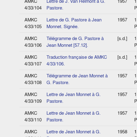
AMKC
Lettre de J. Van Helmont à G.
1957
1
4/33/104
Pastore.
P
AMKC
Lettre de G. Pastore à Jean
1957
1
4/33/105
Monnet. Signée.
P
AMKC
Télégramme de G. Pastore à
[s.d.]
1
4/33/106
Jean Monnet [57.12].
P
AMKC
Traduction française de AMKC
[s.d.]
1
4/33/107
4/33/106.
P
AMKC
Télégramme de Jean Monnet à
1957
1
4/33/108
G. Pastore.
P
AMKC
Lettre de Jean Monnet à G.
1957
1
4/33/109
Pastore.
P
AMKC
Lettre de Jean Monnet à G.
1957
1
4/33/110
Pastore.
P
AMKC
Lettre de Jean Monnet à G.
1958
1