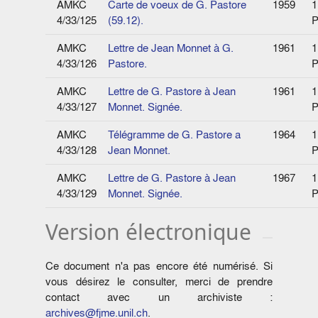
AMKC
Carte de voeux de G. Pastore
1959
1
4/33/125
(59.12).
P
AMKC
Lettre de Jean Monnet à G.
1961
1
4/33/126
Pastore.
P
AMKC
Lettre de G. Pastore à Jean
1961
1
4/33/127
Monnet. Signée.
P
AMKC
Télégramme de G. Pastore a
1964
1
4/33/128
Jean Monnet.
P
AMKC
Lettre de G. Pastore à Jean
1967
1
4/33/129
Monnet. Signée.
P
Version électronique
Ce document n'a pas encore été numérisé. Si
vous désirez le consulter, merci de prendre
contact avec un archiviste :
archives@fjme.unil.ch
.