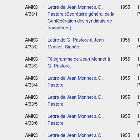
AMKC
Lettre de Jean Monnet à G.
1955
1
4/33/1
Pastore (Secrétaire général de la
P
Confédération des syndicats de
travailleurs).
AMKC
Lettre de G. Pastore à Jean
1955
1
4/33/2
Monnet. Signée.
P
AMKC
Télégramme de Jean Monnet à
1955
1
4/33/3
G. Pastore.
P
AMKC
Lettre de Jean Monnet à G.
1955
1
4/33/4
Pastore.
P
AMKC
Lettre de Jean Monnet à G.
1955
1
4/33/5
Pastore.
P
AMKC
Lettre de Jean Monnet à G.
1955
1
4/33/6
Pastore.
P
AMKC
Lettre de Jean Monnet à G.
1955
1