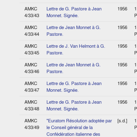
AMKC
Lettre de G. Pastore à Jean
1956
1
4/33/43
Monnet. Signée.
P
AMKC
Lettre de Jean Monnet à G.
1956
1
4/33/44
Pastore.
P
AMKC
Lettre de J. Van Helmont à G.
1956
1
4/33/45
Pastore.
P
AMKC
Lettre de Jean Monnet à G.
1956
1
4/33/46
Pastore.
P
AMKC
Lettre de G. Pastore à Jean
1956
1
4/33/47
Monnet. Signée.
P
AMKC
Lettre de G. Pastore à Jean
1956
1
4/33/48
Monnet. Signée.
P
AMKC
"Euratom Résolution adoptée par
[s.d.]
1
4/33/49
le Conseil général de la
P
Confédération italienne des