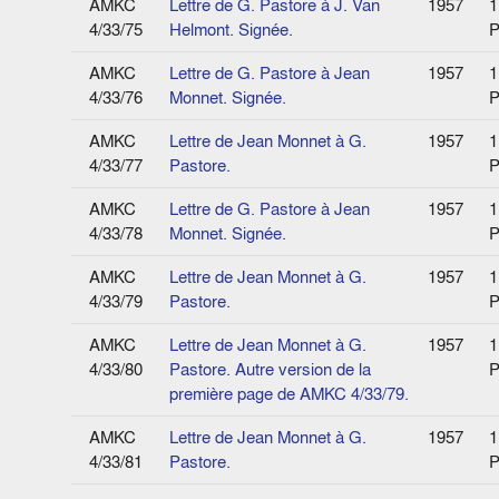
AMKC
Lettre de G. Pastore à J. Van
1957
1
4/33/75
Helmont. Signée.
P
AMKC
Lettre de G. Pastore à Jean
1957
1
4/33/76
Monnet. Signée.
P
AMKC
Lettre de Jean Monnet à G.
1957
1
4/33/77
Pastore.
P
AMKC
Lettre de G. Pastore à Jean
1957
1
4/33/78
Monnet. Signée.
P
AMKC
Lettre de Jean Monnet à G.
1957
1
4/33/79
Pastore.
P
AMKC
Lettre de Jean Monnet à G.
1957
1
4/33/80
Pastore. Autre version de la
P
première page de AMKC 4/33/79.
AMKC
Lettre de Jean Monnet à G.
1957
1
4/33/81
Pastore.
P