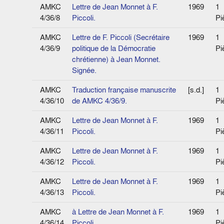
AMKC
Lettre de Jean Monnet à F.
1969
1
4/36/8
Piccoli.
Pi
AMKC
Lettre de F. Piccoli (Secrétaire
1969
1
4/36/9
politique de la Démocratie
Pi
chrétienne) à Jean Monnet.
Signée.
AMKC
Traduction française manuscrite
[s.d.]
1
4/36/10
de AMKC 4/36/9.
Pi
AMKC
Lettre de Jean Monnet à F.
1969
1
4/36/11
Piccoli.
Pi
AMKC
Lettre de Jean Monnet à F.
1969
1
4/36/12
Piccoli.
Pi
AMKC
Lettre de Jean Monnet à F.
1969
1
4/36/13
Piccoli.
Pi
AMKC
à Lettre de Jean Monnet à F.
1969
1
4/36/14
Piccoli.
Pi