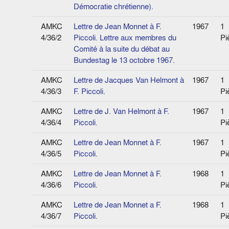
Démocratie chrétienne).
AMKC
Lettre de Jean Monnet à F.
1967
1
4/36/2
Piccoli. Lettre aux membres du
Pi
Comité à la suite du débat au
Bundestag le 13 octobre 1967.
AMKC
Lettre de Jacques Van Helmont à
1967
1
4/36/3
F. Piccoli.
Pi
AMKC
Lettre de J. Van Helmont à F.
1967
1
4/36/4
Piccoli.
Pi
AMKC
Lettre de Jean Monnet à F.
1967
1
4/36/5
Piccoli.
Pi
AMKC
Lettre de Jean Monnet à F.
1968
1
4/36/6
Piccoli.
Pi
AMKC
Lettre de Jean Monnet a F.
1968
1
4/36/7
Piccoli.
Pi