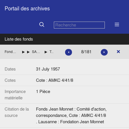
Portail des archives
Liste des fonds
8/181
Fonds Jean Monnet : Comité d'action, correspondance
ITALIE
SARAGAT Giuseppe (Parti socialiste démocratique italien, PSDI) Liste des èces
Télégramme de Jean Monnet à G. Saragat.
Dates
31 July 1957
Cotes
Cote : AMKC 4/41/8
Importance
1 Pièce
matérielle
Citation de la
Fonds Jean Monnet : Comité d'action,
source
correspondance, Cote : AMKC 4/41/8
. Lausanne : Fondation Jean Monnet